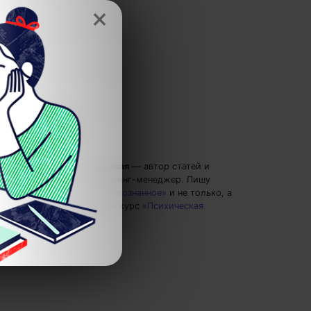
×
Вероника Вербовская
— автор статей и
курсов 4brain, тренинг-менеджер.
Пишу
статьи по теме
«Непознанное»
и не только, а
также рекомендую курс
«Психическая
саморегуляция»
.