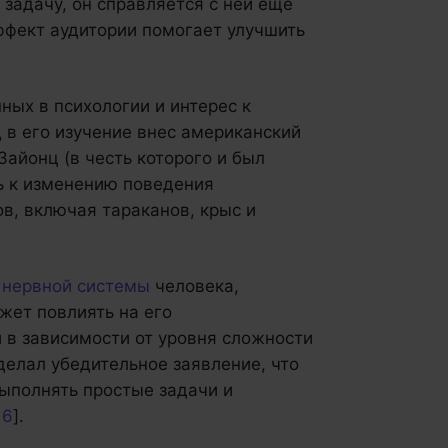
задачу, он справляется с ней еще
ффект аудитории помогает улучшить
ных в психологии и интерес к
д в его изучение внес американский
айонц (в честь которого и был
ть к изменению поведения
в, включая тараканов, крыс и
и
нервной системы
человека,
жет повлиять на его
 в зависимости от уровня сложности
сделал убедительное заявление, что
ыполнять простые задачи и
16
].