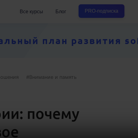
PRO-подписка
Все курсы
Блог
ьный план развития soft
ношения
Внимание и память
ии: почему
вое