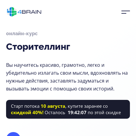
онлайн-курс
Сторителлинг
Вы научитесь красиво, грамотно, легко и
убедительно излагать свои мысли, вдохновлять на
нужные действия, заставлять задуматься и
вызывать эмоции с помощью своих историй.
Старт потока
10 августа
, купите заранее со
скидкой 40%!
Осталось
19
:
42
:
05
по этой скидке