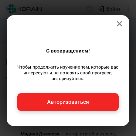
Войти
×
Подарим индивидуальный план
развития soft skills.
Получить...
С возвращением!
Блог
Непознанное
Креативность
Здор
Чтобы продолжить изучение тем, которые вас
интересуют и не потерять свой прогресс,
9 самых необычных
авторизуйтесь.
методов терапии: о
прошлом, настоящем и
Авторизоваться
будущем
Мадина Джиоева
— автор статей и курсов,