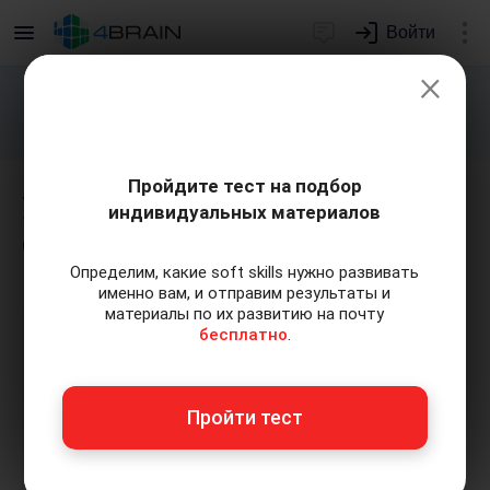
Войти
×
Подарим индивидуальный план
развития soft skills.
Получить...
Пройдите тест на подбор
Урок 2. Действия в
индивидуальных материалов
чрезвычайных ситуациях
Определим, какие soft skills нужно развивать
именно вам, и отправим результаты и
материалы по их развитию на почту
бесплатно
.
Пройти тест