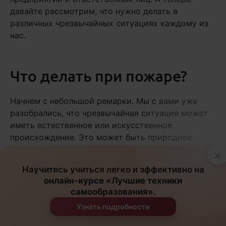
давайте рассмотрим, что нужно делать в
различных чрезвычайных ситуациях каждому из
нас.
Что делать при пожаре?
Начнем с небольшой ремарки. Мы с вами уже
разобрались, что чрезвычайная ситуация может
иметь естественное или искусственное
происхождение. Это может быть природное
бедствие, техногенная катастрофа или же
×
«рукотворное» событие – теракт, акции
Научитесь учиться легко и эффективно на
неповиновения, погромы, поджоги.
онлайн-курсе «Лучшие техники
самообразования»
.
В контексте нашего курса мы будем
Узнать подробности
рассматривать алгоритм действий при ЧС по
существу без детализации и разделения на