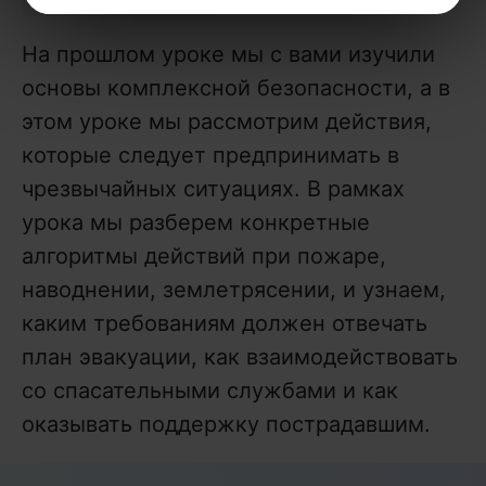
На прошлом уроке мы с вами изучили
основы комплексной безопасности, а в
этом уроке мы рассмотрим действия,
которые следует предпринимать в
чрезвычайных ситуациях. В рамках
урока мы разберем конкретные
алгоритмы действий при пожаре,
наводнении, землетрясении, и узнаем,
каким требованиям должен отвечать
план эвакуации, как взаимодействовать
со спасательными службами и как
оказывать поддержку пострадавшим.