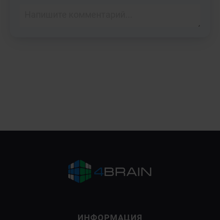
×
Повысьте свою грамотность на
онлайн-курсе
«Русский язык»
.
Узнать подробности
ИНФОРМАЦИЯ