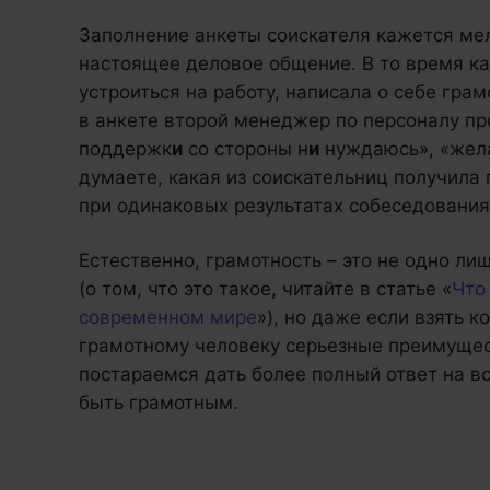
Заполнение анкеты соискателя кажется мел
настоящее деловое общение. В то время к
устроиться на работу, написала о себе гр
в анкете второй менеджер по персоналу пр
поддержк
и
со стороны н
и
нуждаюсь», «жел
думаете, какая из соискательниц получила
при одинаковых результатах собеседования
Естественно, грамотность – это не одно ли
(о том, что это такое, читайте в статье «
Что
современном мире
»), но даже если взять к
грамотному человеку серьезные преимущес
постараемся дать более полный ответ на в
быть грамотным.