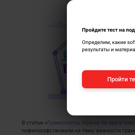
Пройдите тест на п
Определим, какие sof
результаты и матери
Пройти те
В статье «
Грамотность. Нужна ли она в со
пофилософствовали на тему важности грам