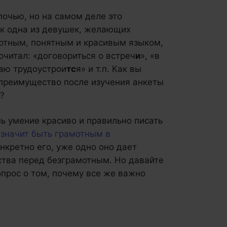
очью, но на самом деле это
ак одна из девушек, желающих
амотным, понятным и красивым языком,
очитал: «договориться о встреч
и
», «в
аю трудоустрои
тс
я» и т.п. Как вы
 преимущество после изучения анкеты
?
шь умение красиво и правильно писать
 значит быть грамотным в
онкретно его, уже одно оно дает
тва перед безграмотным. Но давайте
опрос о том, почему все же важно