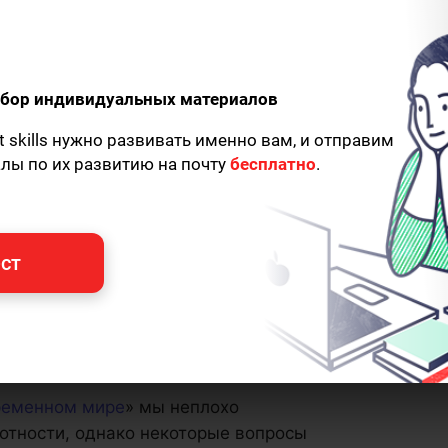
одбор индивидуальных материалов
t skills нужно развивать именно вам, и отправим
алы по их развитию на почту
бесплатно
.
ст
временном мире
» мы неплохо
отности, однако некоторые вопросы