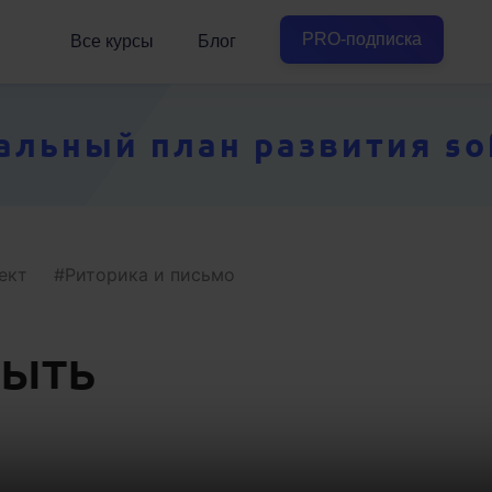
PRO-подписка
Все курсы
Блог
ьный план развития soft
ект
Риторика и письмо
быть