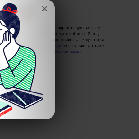
×
Кирилл Ногалес
— главред-популяризатор
экспертных знаний с опытом более 12 лет,
главред 4brain, путешественник.
Пишу статьи
по теме
«Образование»
и не только, а также
рекомендую курс
«Русский язык»
.