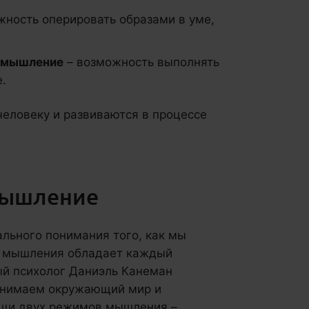
жность оперировать образами в уме,
е мышление
– возможность выполнять
.
еловеку и развиваются в процессе
мышление
ального понимания того, как мы
и мышления обладает каждый
ый психолог Даниэль Канеман
ринимаем окружающий мир и
щи двух режимов мышления –