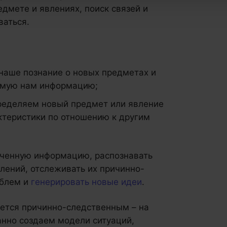
дмете и явлениях, поиск связей и
ваться.
наше познание о новых предметах и
омую нам информацию;
ределяем новый предмет или явление
ктеристики по отношению к другим
ученную информацию, распознавать
влений, отслеживать их причинно-
облем и
генерировать новые идеи
.
ется причинно-следственным – на
анно создаем модели ситуаций,