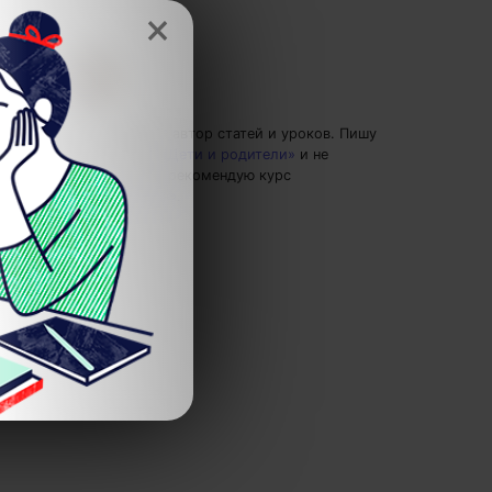
×
Надя Скокова
— автор статей и уроков.
Пишу
статьи по теме
«Дети и родители»
и не
только, а также рекомендую курс
«Когнитивистика»
.