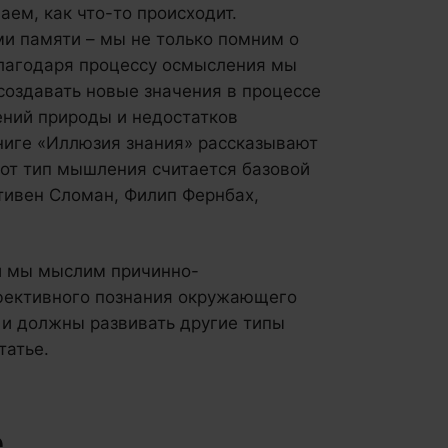
ем, как что-то происходит.
и памяти – мы не только помним о
благодаря процессу осмысления мы
создавать новые значения в процессе
ений природы и недостатков
ниге «Иллюзия знания» рассказывают
от тип мышления считается базовой
тивен Сломан, Филип Фернбах,
ни мы мыслим причинно-
фективного познания окружающего
и должны развивать другие типы
татье.
е