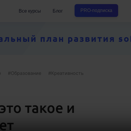
PRO-подписка
Все курсы
Блог
ьный план развития soft
е
Образование
Креативность
это такое и
ет