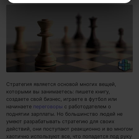
Стратегия является основой многих вещей,
которыми вы занимаетесь: пишете книгу,
создаете свой бизнес, играете в футбол или
начинаете
переговоры
с работодателем о
поднятии зарплаты. Но большинство людей не
умеют разрабатывать стратегию для своих
действий, они поступают реакционно и во многом
хаотично используют все, что попадется под руку