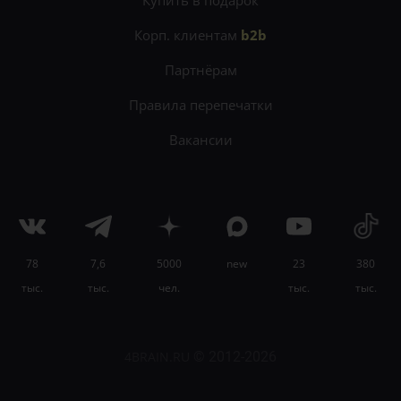
Корп. клиентам
b2b
Партнёрам
Правила перепечатки
Вакансии
78
7,6
5000
new
23
380
×
тыс.
тыс.
чел.
тыс.
тыс.
Научитесь красиво писать и рассказывать
истории на
онлайн-курсе «Сторителлинг»
.
4BRAIN.RU
© 2012-2026
Узнать подробности