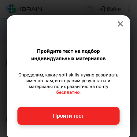
Войти
×
Подарим индивидуальный план
развития soft skills.
Получить...
Пройдите тест на подбор
индивидуальных материалов
Блог
Непознанное
Логика и интеллект
Определим, какие soft skills нужно развивать
Как стать стратегическим
именно вам, и отправим результаты и
материалы по их развитию на почту
гением
бесплатно
.
Григорий Кшеминский
— автор статей.
Пройти тест
Пишу статьи по теме
«Непознанное»
и не
только.