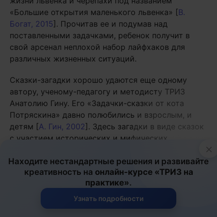
жизни львенка и черепахи под названием
«Большие открытия маленького львенка» [
В.
Богат, 2015
]. Прочитав ее и подумав над
поставленными задачками, ребенок получит в
свой арсенал неплохой набор лайфхаков для
различных жизненных ситуаций.
Сказки-загадки хорошо удаются еще одному
автору, ученому-педагогу и методисту ТРИЗ
Анатолию Гину. Его «Задачки-сказки от кота
Потряскина» давно полюбились и взрослым, и
детям [
А. Гин, 2002
]. Здесь загадки в виде сказок
с участием исторических и мифических
×
персонажей задает главный герой кот Потряскин.
Находите нестандартные решения и развивайте
Он же дает свой вариант ответа. Впрочем, это не
креативность на
онлайн-курсе «ТРИЗ на
отменяет мозгового штурма со стороны
практике»
.
читателей, потому что чем больше разных
идей
,
тем проще будет найти самое лучшее решение.
Узнать подробности