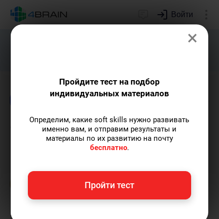
Войти
×
Подарим индивидуальный план
развития soft skills.
Получить...
Пройдите тест на подбор
индивидуальных материалов
Блог
Дети и родители
Игрофикация
О
Определим, какие soft skills нужно развивать
Сказки ТРИЗ в педагогике
именно вам, и отправим результаты и
материалы по их развитию на почту
бесплатно
.
Ольга Обломова
— автор статей и курсов
4brain, писатель, автор художественной
прозы.
Пишу статьи по теме
«Дети и
Пройти тест
родители»
и не только, а также рекомендую
курс
«ТРИЗ на практике»
.