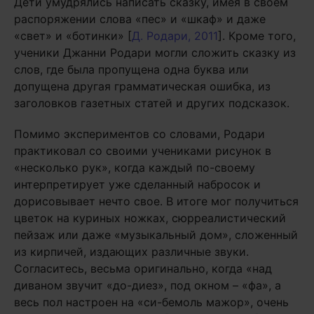
Дети умудрялись написать сказку, имея в своем
распоряжении слова «пес» и «шкаф» и даже
«свет» и «ботинки» [
Д. Родари, 2011
]. Кроме того,
ученики Джанни Родари могли сложить сказку из
слов, где была пропущена одна буква или
допущена другая грамматическая ошибка, из
заголовков газетных статей и других подсказок.
Помимо экспериментов со словами, Родари
практиковал со своими учениками рисунок в
«несколько рук», когда каждый по-своему
интерпретирует уже сделанный набросок и
дорисовывает нечто свое. В итоге мог получиться
цветок на куриных ножках, сюрреалистический
пейзаж или даже «музыкальный дом», сложенный
из кирпичей, издающих различные звуки.
Согласитесь, весьма оригинально, когда «над
диваном звучит «до-диез», под окном – «фа», а
весь пол настроен на «си-бемоль мажор», очень