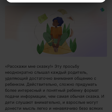
«Расскажи мне сказку!» Эту просьбу
неоднократно слышал каждый родитель,
уделяющий достаточно внимания общению с
ребенком. Действительно, сложно придумать
более интересный и понятный ребенку формат
подачи информации, чем самая обычая сказка. И
дети слушают внимательно, и взрослые могут
донести мысль легко и ненавязчиво безо всяких