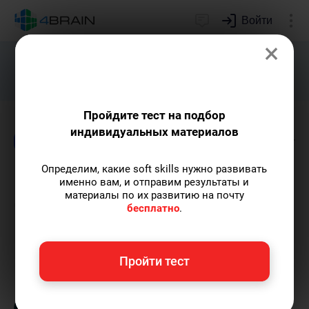
Войти
×
Подарим индивидуальный план
развития soft skills.
Получить...
Пройдите тест на подбор
индивидуальных материалов
Блог
Финансы и деньги
Дети и родители
Определим, какие soft skills нужно развивать
Профессии будущего и
именно вам, и отправим результаты и
материалы по их развитию на почту
будущее сегодняшних
бесплатно
.
профессий
Пройти тест
Анастасия Барвинская
— автор статей и
курсов, профессиональный hr-менеджер.
Пишу статьи по теме
«Финансы и деньги»
и