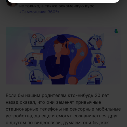
не только, а также рекомендую курс
«Самооценка 360°»
.
Если бы нашим родителям кто-нибудь 20 лет
назад сказал, что они заменят привычные
стационарные телефоны на сенсорные мобильные
устройства, да еще и смогут созваниваться друг
с другом по видеосвязи, думаем, они бы, как