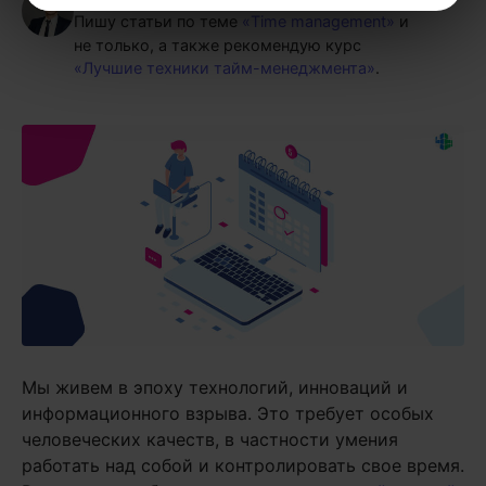
Пишу статьи по теме
«Time management»
и
не только, а также рекомендую курс
«Лучшие техники тайм-менеджмента»
.
Мы живем в эпоху технологий, инноваций и
информационного взрыва. Это требует особых
человеческих качеств, в частности умения
работать над собой и контролировать свое время.