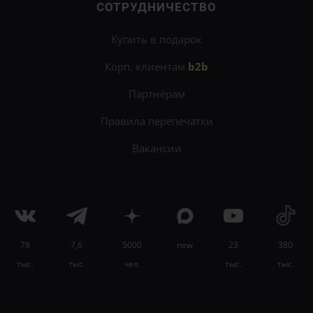
СОТРУДНИЧЕСТВО
Купить в подарок
Корп. клиентам
b2b
Партнёрам
Правила перепечатки
Вакансии
78
7,6
5000
new
23
380
×
тыс.
тыс.
чел.
тыс.
тыс.
Научитесь планировать и управлять своим
временем на
онлайн-курсе «Тайм-менеджмент»
.