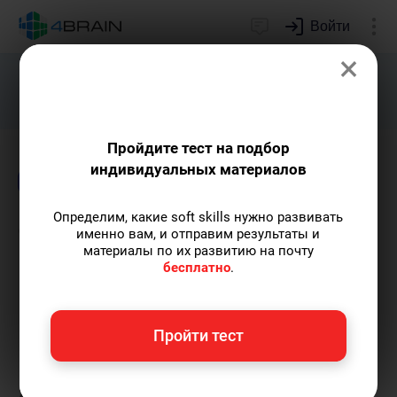
Войти
×
Подарим индивидуальный план
развития soft skills.
Получить...
Пройдите тест на подбор
индивидуальных материалов
Блог
Time management
Определим, какие soft skills нужно развивать
Современные технологии
именно вам, и отправим результаты и
материалы по их развитию на почту
как способ управления
бесплатно
.
временем
Пройти тест
Евгений Буянов
— автор-популяризатор
экспертных знаний, сооснователь проекта,
преподаватель МГУ имени М.В. Ломоносова.