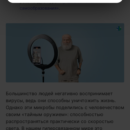
рекомендую курс
«Лучшие техники
самообразования»
.
Большинство людей негативно воспринимает
вирусы, ведь они способны уничтожить жизнь.
Однако эти микробы поделились с человечеством
своим «тайным оружием»: способностью
распространяться практически со скоростью
света. В нашем гиперсвязанном мире это