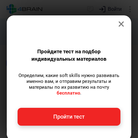
Войти
×
Подарим индивидуальный план
развития soft skills.
Получить...
Пройдите тест на подбор
индивидуальных материалов
Блог
Креативность
Риторика и письмо
Определим, какие soft skills нужно развивать
Как создавать вирусный
именно вам, и отправим результаты и
материалы по их развитию на почту
контент
бесплатно
.
Анна Кирякова
— автор статей и курсов,
Пройти тест
организатор онлайн-турнира по йоге, мать
двоих детей.
Пишу статьи по теме
«Креативность»
и не только, а также