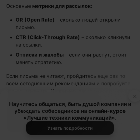
Основные
метрики для рассылок:
OR (Open Rate)
– сколько людей открыли
письмо.
CTR (Click-Through Rate)
– сколько кликнули
на ссылки.
Отписки и жалобы
– если они растут, стоит
менять стратегию.
Если письма не читают, пройдитесь еще раз по
всем сегодняшним рекомендациям и попробуйте
что-то изменить. Например, заголовок или начало
×
письма. Вносите не более одно изменения за один
Научитесь общаться, быть душой компании и
раз, иначе вы не поймете, какие именно
убеждать собеседников на
онлайн-курсе
изменения в рассылке потянули за собой
«Лучшие техники коммуникаций»
.
изменения в поведении подписчиков и почему
письма стали открывать чаще (или реже).
Узнать подробности