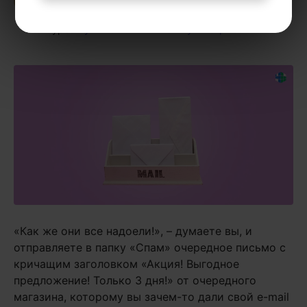
письмо»
и не только, а также рекомендую
курс
«Лучшие техники коммуникации»
.
«Как же они все надоели!», – думаете вы, и
отправляете в папку «Спам» очередное письмо с
кричащим заголовком «Акция! Выгодное
предложение! Только 3 дня!» от очередного
магазина, которому вы зачем-то дали свой e-mail