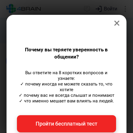
Войти
×
Подарим индивидуальный план
развития soft skills.
Получить...
Почему вы теряете уверенность в
общении?
Блог
Риторика и письмо
Психология
Вы ответите на 8 коротких вопросов и
Как повысить лояльность
узнаете:
✓ почему иногда не можете сказать то, что
клиентов через email-
хотите
маркетинг
✓ почему вас не всегда слышат и понимают
✓ что именно мешает вам влиять на людей.
Ольга Обломова
— автор статей и курсов
Пройти бесплатный тест
4brain, писатель, автор художественной
прозы.
Пишу статьи по теме
«Риторика и