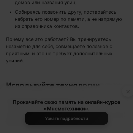
домов или названия улиц.
Собираясь позвонить другу, постарайтесь
набрать его номер по памяти, а не напрямую
из справочника контактов.
Почему все это работает? Вы тренируетесь
незаметно для себя, совмещаете полезное с
приятным, и это не требует дополнительных
усилий.
Используйте технологии
×
Современные приложения и
онлайн-игры
могут
Прокачайте свою память на
онлайн-курсе
стать отличными помощниками в
«Мнемотехники»
.
тренировке кратковременной и
долговременной
Узнать подробности
памяти: