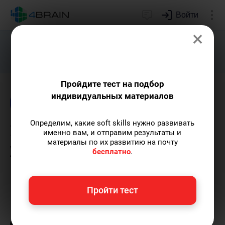
Войти
×
Подарим индивидуальный план
развития soft skills.
Получить...
Пройдите тест на подбор
индивидуальных материалов
Блог
Образование
Логика и интеллект
Определим, какие soft skills нужно развивать
Упражнения для
именно вам, и отправим результаты и
материалы по их развитию на почту
улучшения
бесплатно
.
кратковременной памяти
Пройти тест
Елена Ланта
— автор-популяризатор
экспертных знаний по саморазвитию,
преподаватель танцев.
Пишу статьи по теме