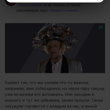
«Образование»
и не только, а также
рекомендую курс
«Мнемотехники»
.
Бывает так, что мы узнаем что-то важное,
например, имя собеседника, но через пару секунд
уже не можем его вспомнить. Или заходим в
комнату и тут же забываем, зачем пришли. Такие
ситуации случаются с каждым из нас, и виной