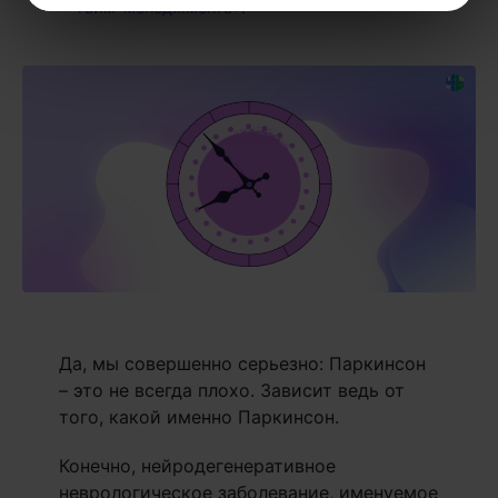
тайм-менеджмента»
.
Да, мы совершенно серьезно: Паркинсон
– это не всегда плохо. Зависит ведь от
того, какой именно Паркинсон.
Конечно, нейродегенеративное
неврологическое заболевание, именуемое