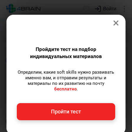
Войти
×
Подарим индивидуальный план
развития soft skills.
Получить...
Пройдите тест на подбор
индивидуальных материалов
Блог
Новости и события
Образование
Определим, какие soft skills нужно развивать
Почему Паркинсон – это не
именно вам, и отправим результаты и
материалы по их развитию на почту
всегда плохо?
бесплатно
.
Полина Груданова
— pr-менеджер 4brain,
Пройти тест
профессиональный психолог.
Пишу статьи
по теме
«Новости и события»
и не только, а
также рекомендую курс
«Лучшие техники