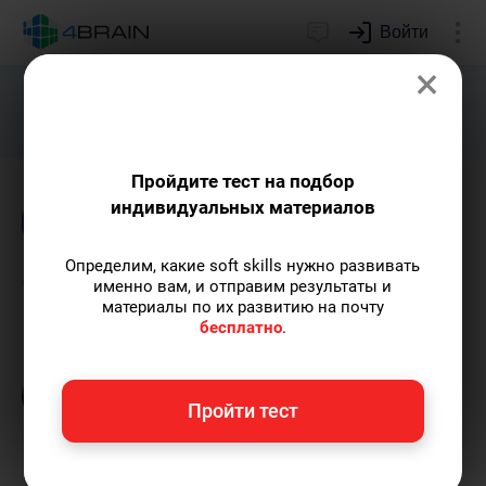
Войти
×
Подарим индивидуальный план
развития soft skills.
Получить...
Пройдите тест на подбор
индивидуальных материалов
Блог
Новости и события
Образование
Определим, какие soft skills нужно развивать
Они повсюду...
именно вам, и отправим результаты и
материалы по их развитию на почту
бесплатно
.
Полина Груданова
— pr-менеджер 4brain,
профессиональный психолог.
Пишу статьи
по теме
«Новости и события»
и не только, а
Пройти тест
также рекомендую курс
«Когнитивистика»
.