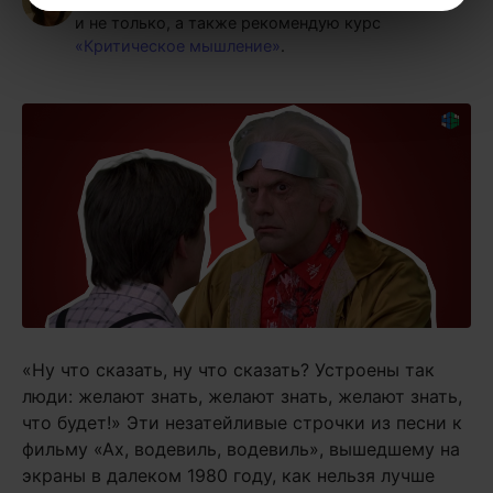
и не только, а также рекомендую курс
«Критическое мышление»
.
«Ну что сказать, ну что сказать? Устроены так
люди: желают знать, желают знать, желают знать,
что будет!» Эти незатейливые строчки из песни к
фильму «Ах, водевиль, водевиль», вышедшему на
экраны в далеком 1980 году, как нельзя лучше