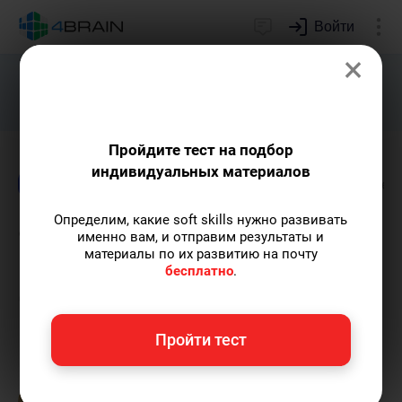
Войти
×
Подарим индивидуальный план
развития soft skills.
Получить...
Пройдите тест на подбор
индивидуальных материалов
Блог
Игрофикация
Образование
Креа
Определим, какие soft skills нужно развивать
Форсайт: как технологии
именно вам, и отправим результаты и
материалы по их развитию на почту
позволяют увидеть
бесплатно
.
будущее?
Пройти тест
Ольга Обломова
— автор статей и курсов
4brain, писатель, автор художественной
прозы.
Пишу статьи по теме
«Игрофикация»