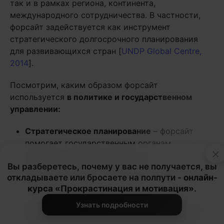
так и в рамках региона, континента,
международного сотрудничества. В частности,
форсайт задействуется как инструмент
стратегического долгосрочного планирования
для развивающихся стран [
UNDP Global Centre,
2014
].
Посмотрим, каким образом форсайт
используется
в политике и государственном
управлении:
Стратегическое планирование
– форсайт
помогает государственным органам
×
разрабатывать стратегические планы на
Вы разберетесь, почему у вас не получается, вы
долгосрочную перспективу. Это включает в
откладываете или бросаете на полпути -
онлайн-
себя определение приоритетов развития
курса «Прокрастинация и мотивация»
.
страны или региона.
Узнать подробности
Анализ будущих рисков
– форсайт позволяет
оценивать потенциальные риски и вызовы, с