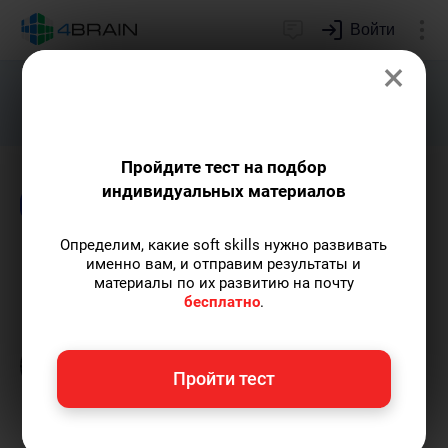
Войти
×
Подарим индивидуальный план
развития soft skills.
Получить...
Пройдите тест на подбор
индивидуальных материалов
Блог
Креативность
Определим, какие soft skills нужно развивать
Пять креативных техник
именно вам, и отправим результаты и
материалы по их развитию на почту
бесплатно
.
Григорий Кшеминский
— автор статей.
Пишу статьи по теме
«Креативность»
и не
только, а также рекомендую курс
«ТРИЗ на
Пройти тест
практике»
.