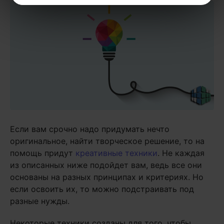
Если вам срочно надо придумать нечто
оригинальное, найти творческое решение, то на
помощь придут
креативные техники
. Не каждая
из описанных ниже подойдет вам, ведь все они
основаны на разных принципах и критериях. Но
если освоить их, то можно подстраивать под
разные нужды.
Некоторые техники созданы для того, чтобы