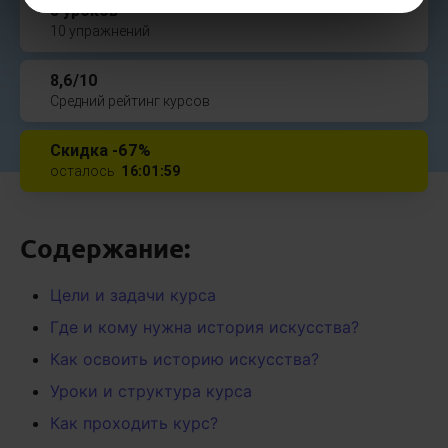
8 уроков
10 упражнений
8,6/10
Средний рейтинг курсов
Скидка -67%
осталось
16
:
01
:
58
Содержание:
Цели и задачи курса
Где и кому нужна история искусства?
Как освоить историю искусства?
Уроки и структура курса
Как проходить курс?