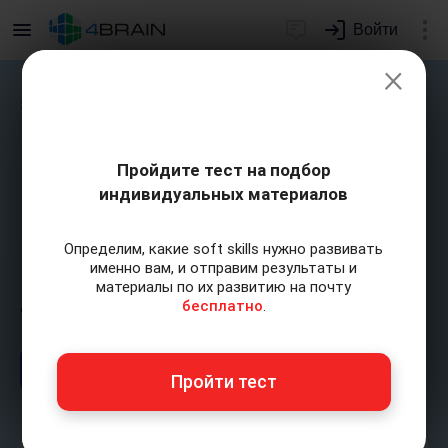
Войти
×
экспресс-курс
История
Пройдите тест на подбор
искусства
индивидуальных материалов
Вы разберетесь в разных эпохах, стилях и
Определим, какие soft skills нужно развивать
именно вам, и отправим результаты и
направлениях живописи, скульптуры, музыки и
материалы по их развитию на почту
других видов искусств.
бесплатно
.
Купить полный доступ
Пройти тест