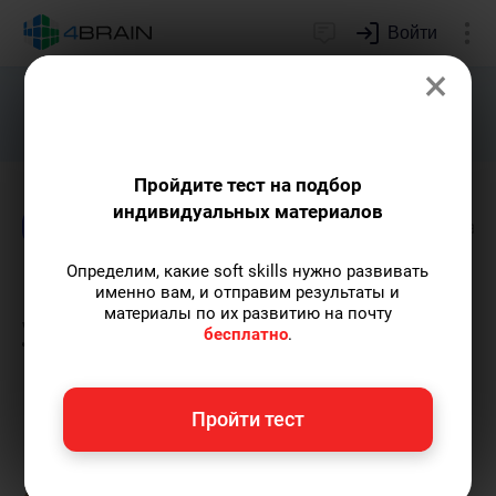
Войти
×
Подарим индивидуальный план
развития soft skills.
Получить...
Пройдите тест на подбор
индивидуальных материалов
Блог
Финансы и деньги
Здоровье и крас
Определим, какие soft skills нужно развивать
Как уменьшить свой
именно вам, и отправим результаты и
материалы по их развитию на почту
углеродный след в
бесплатно
.
повседневной жизни
Пройти тест
Мария Голова
— контент-археолог, автор-
популяризатор экспертных знаний,
выпускница Исторического факультета МГУ.