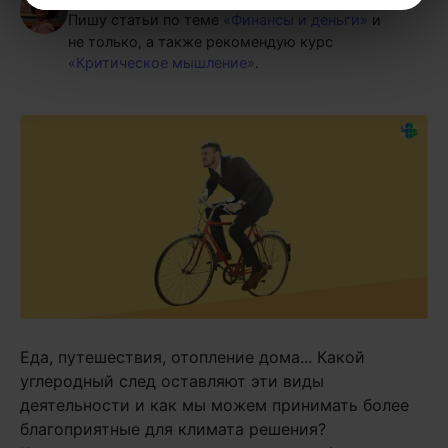
Пишу статьи по теме
«Финансы и деньги»
и
не только, а также рекомендую курс
«Критическое мышление»
.
Еда, путешествия, отопление дома... Какой
углеродный след оставляют эти виды
деятельности и как мы можем принимать более
благоприятные для климата решения?