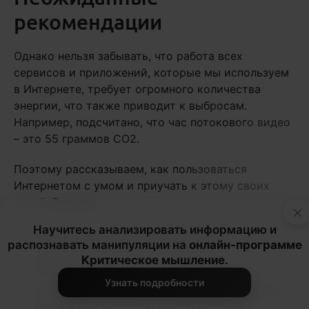
рекомендации
Однако нельзя забывать, что работа всех
сервисов и приложений, которые мы используем
в Интернете, требует огромного количества
энергии, что также приводит к выбросам.
Например, подсчитано, что час потокового видео
– это 55 граммов CO2.
Поэтому рассказываем, как пользоваться
Интернетом с умом и приучать к этому своих
детей.
Вот как:
×
Научитесь анализировать информацию и
Загружайте контент себе на устройство.
распознавать манипуляции на
онлайн-программе
Откажитесь или реже используйте потоковую
Критическое мышление
.
передачу.
Узнать подробности
Не слушайте музыку на YouTube, если видео в
ролике вам не нужно. Для музыки