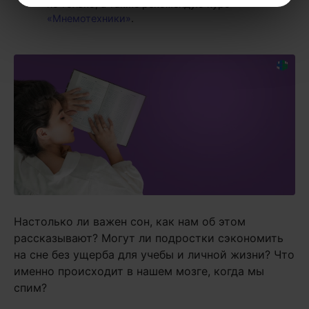
не только, а также рекомендую курс
«Мнемотехники»
.
Настолько ли важен сон, как нам об этом
рассказывают? Могут ли подростки сэкономить
на сне без ущерба для учебы и личной жизни? Что
именно происходит в нашем мозге, когда мы
спим?