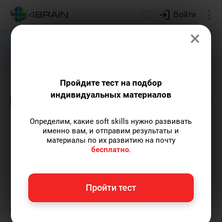
Войти
×
Подарим индивидуальный план
развития soft skills.
Получить...
Пройдите тест на подбор
индивидуальных материалов
Блог
Дети и родители
Непознанное
О
Определим, какие soft skills нужно развивать
Роль сна в процессе
именно вам, и отправим результаты и
материалы по их развитию на почту
запоминания и обучения
бесплатно
.
Мария Голова
— контент-археолог, автор-
Пройти тест
популяризатор экспертных знаний,
выпускница Исторического факультета МГУ.
Пишу статьи по теме
«Дети и родители»
и