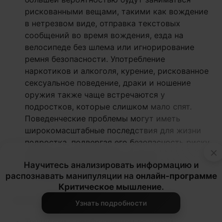
рискованными вещами, такими как вождение
в нетрезвом виде, отправка текстовых
сообщений во время вождения, езда на
велосипеде без шлема или игнорирование
ремня безопасности. Употребление
наркотиков и алкоголя, курение, рискованное
сексуальное поведение, драки и ношение
оружия также чаще встречаются у
подростков, которые слишком мало спят.
Поведенческие проблемы могут иметь
широкомасштабные последствия для жизни
подростка, подвергая его безопасность риску,
×
вредя его успеваемости, а иногда и разрушая
Научитесь анализировать информацию и
его отношения с семьей и друзьями [
Sleep
распознавать манипуляции на
онлайн-программе
Foundation, 2023
].
Критическое мышление
.
Симптомы нехватки сна
таковы
:
Узнать подробности
Трудности с пробуждением по утрам.