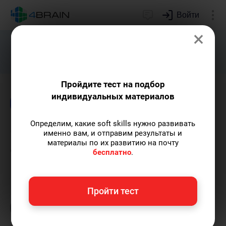
Войти
×
Подарим индивидуальный план
развития soft skills.
Получить...
Пройдите тест на подбор
индивидуальных материалов
Блог
Образование
Психология
Определим, какие soft skills нужно развивать
Основы «Гибкого
именно вам, и отправим результаты и
материалы по их развитию на почту
сознания» Кэрол Дуэк
бесплатно
.
Анна Кирякова
— автор статей и курсов,
Пройти тест
организатор онлайн-турнира по йоге, мать
двоих детей.
Пишу статьи по теме
«Образование»
и не только, а также