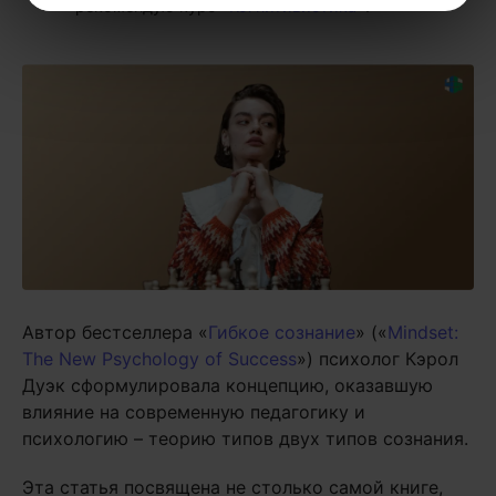
рекомендую курс
«Когнитивистика»
.
Автор бестселлера «
Гибкое сознание
» («
Mindset:
The New Psychology of Success
») психолог Кэрол
Дуэк сформулировала концепцию, оказавшую
влияние на современную педагогику и
психологию – теорию типов двух типов сознания.
Эта статья посвящена не столько самой книге,