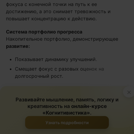
фокуса с конечной точки на путь к ее
достижению, а это снимает тревожность и
повышает концентрацию к действию.
Система портфолио прогресса
Накопительное портфолио, демонстрирующее
развитие:
Показывает динамику улучшений.
Смещает фокус с разовых оценок на
долгосрочный рост.
Такой подход уже доказал свою эффективность в
×
финских школах.
Развивайте мышление, память, логику и
креативность на
онлайн-курсе
Эти стратегии показывают: изменение
«Когнитивистика»
.
образовательных практик может принципиально
Узнать подробности
изменить отношение учащихся к обучению,
превратив его в процесс постоянного развития.