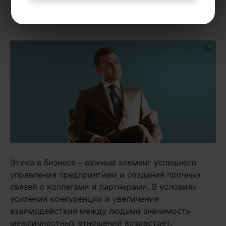
рекомендую курс
«Лучшие техники
коммуникации»
.
Этика в бизнесе – важный элемент успешного
управления предприятием и создания прочных
связей с коллегами и партнерами. В условиях
усиления конкуренции и увеличения
взаимодействия между людьми значимость
межличностных отношений возрастает.