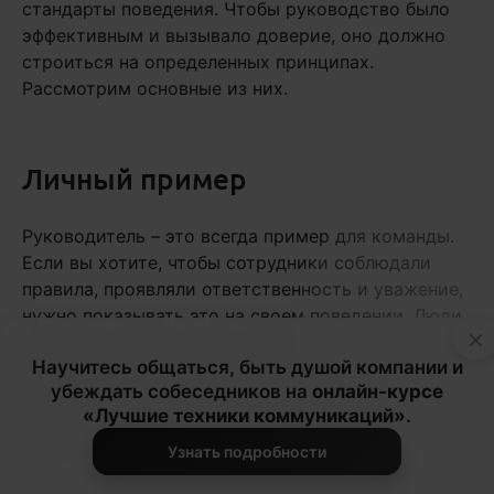
стандарты поведения. Чтобы руководство было
эффективным и вызывало доверие, оно должно
строиться на определенных принципах.
Рассмотрим основные из них.
Личный пример
Руководитель – это всегда пример для команды.
Если вы хотите, чтобы сотрудники соблюдали
правила, проявляли ответственность и уважение,
нужно показывать это на своем поведении. Люди
×
замечают, как вы ведете себя в стрессовых
Научитесь общаться, быть душой компании и
ситуациях, как принимаете решения, насколько
убеждать собеседников на
онлайн-курсе
честны и справедливы. Когда руководитель сам
«Лучшие техники коммуникаций»
.
соблюдает этические нормы, это задает тон всей
команде.
Узнать подробности