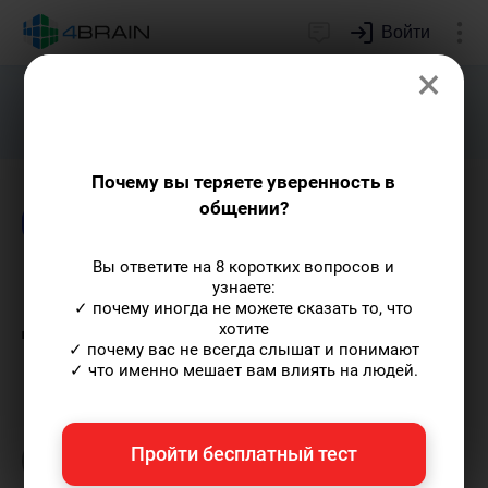
Войти
×
Подарим индивидуальный план
развития soft skills.
Получить...
Почему вы теряете уверенность в
общении?
Блог
Риторика и письмо
Психология
Вы ответите на 8 коротких вопросов и
Психологические аспекты
узнаете:
✓ почему иногда не можете сказать то, что
деловой этики
хотите
✓ почему вас не всегда слышат и понимают
✓ что именно мешает вам влиять на людей.
Анна Кирякова
— автор статей и курсов,
организатор онлайн-турнира по йоге, мать
двоих детей.
Пишу статьи по теме
Пройти бесплатный тест
«Риторика и письмо»
и не только, а также