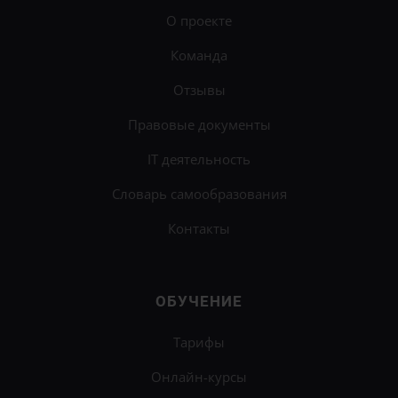
О проекте
Команда
Отзывы
Правовые документы
IT деятельность
Словарь самообразования
Контакты
×
Научитесь справляться со стрессом и
ОБУЧЕНИЕ
контролировать эмоции на
онлайн-курсе
«Психическая саморегуляция»
.
Тарифы
Узнать подробности
Онлайн-курсы