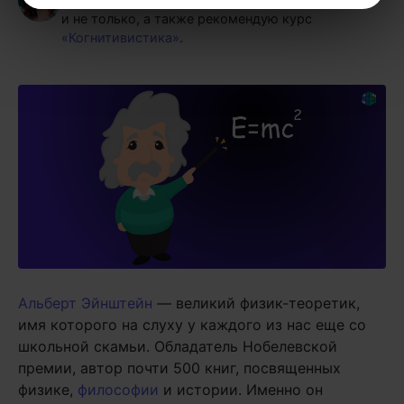
и не только, а также рекомендую курс
«Когнитивистика»
.
Альберт Эйнштейн
— великий физик-теоретик,
имя которого на слуху у каждого из нас еще со
школьной скамьи. Обладатель Нобелевской
премии, автор почти 500 книг, посвященных
физике,
философии
и истории. Именно он