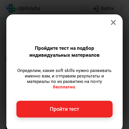
Войти
×
Подарим индивидуальный план
развития soft skills.
Получить...
Пройдите тест на подбор
индивидуальных материалов
Блог
Известные личности
Краткие содер
Определим, какие soft skills нужно развивать
Теория относительности
именно вам, и отправим результаты и
материалы по их развитию на почту
Эйнштейна: коротко и
бесплатно
.
просто о сложном
Пройти тест
Анастасия Барвинская
— автор статей и
курсов, профессиональный hr-менеджер.
Пишу статьи по теме
«Известные личности»