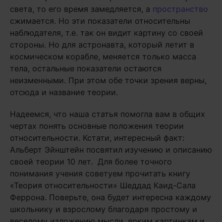
света, то его время замедляется, а
пространство
сжимается. Но эти показатели относительны
наблюдателя, т.е. так он видит картину со своей
стороны. Но для астронавта, который летит в
космическом корабле, меняется только масса
тела, остальные показатели остаются
неизменными. При этом обе точки зрения верны,
отсюда и название теории.
Надеемся, что наша статья помогла вам в общих
чертах понять основные положения теории
относительности. Кстати, интересный факт:
Альберт Эйнштейн посвятил изучению и описанию
своей теории 10 лет. Для более точного
понимания учения советуем прочитать книгу
«Теория относительности» Шеддад Каид-Сала
Феррона. Поверьте, она будет интересна каждому
школьнику и взрослому благодаря простому и
веселому изложению мысли, ярким картинкам и