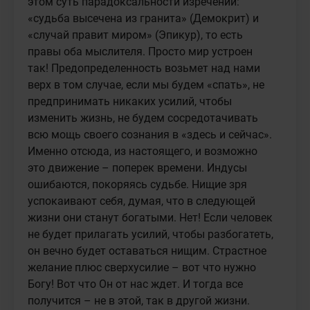
этом суть парадоксальности изречений: 
«судьба высечена из гранита» (Демокрит) и 
«случай правит миром» (Эпикур), то есть 
правы оба мыслителя. Просто мир устроен 
так! Предопределенность возьмет над нами 
верх в том случае, если мы будем «спать», не 
предпринимать никаких усилий, чтобы 
изменить жизнь, не будем сосредотачивать 
всю мощь своего сознания в «здесь и сейчас». 
Именно отсюда, из настоящего, и возможно 
это движение – поперек времени. Индусы 
ошибаются, покоряясь судьбе. Нищие зря 
успокаивают себя, думая, что в следующей 
жизни они станут богатыми. Нет! Если человек 
не будет прилагать усилий, чтобы разбогатеть, 
он вечно будет оставаться нищим. Страстное 
желание плюс сверхусилие – вот что нужно 
Богу! Вот что Он от нас ждет. И тогда все 
получится – не в этой, так в другой жизни. 