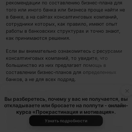
рекомендации по составлению бизнес-плана для
того или иного банка или бизнеса проще найти не
в банке, а на сайтах консалтинговых компаний,
сотрудники которых, как правило, имеют опыт
работы в банковских структурах и точно знают,
как принимаются решения.
Если вы внимательно ознакомитесь с ресурсами
консалтинговых компаний, то увидите, что
большинство из них предлагает помощь в
составлении бизнес-планов для определенных
банков, а не для всех подряд.
×
Так, в Сети есть весьма подробная разработка
Вы разберетесь, почему у вас не получается, вы
для желающих получить кредит в «Сбербанке»
откладываете или бросаете на полпути -
онлайн-
[
БизПланиКо, 2021
]. Более сжатые, но тоже
курса «Прокрастинация и мотивация»
.
вполне конкретные рекомендации можно найти и
для ВТБ [
MasterPlans, 2020
]. Оба банка входят в
Узнать подробности
топ-7 банков, где можно надеяться на кредит для