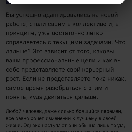
Вы успешно адаптировались на новой
работе, стали своим в коллективе и, в
принципе, уже достаточно легко
справляетесь с текущими задачами. Что
дальше? Это зависит от того, каковы
ваши профессиональные цели и как вы
себе представляете свой карьерный
рост. Если не представляете пока никак,
самое время разобраться с этим и
понять, куда двигаться дальше.
Любой человек, даже сильно боящийся перемен,
все равно хочет изменений к лучшему в своей
жизни. Однако наступают они обычно лишь тогда,