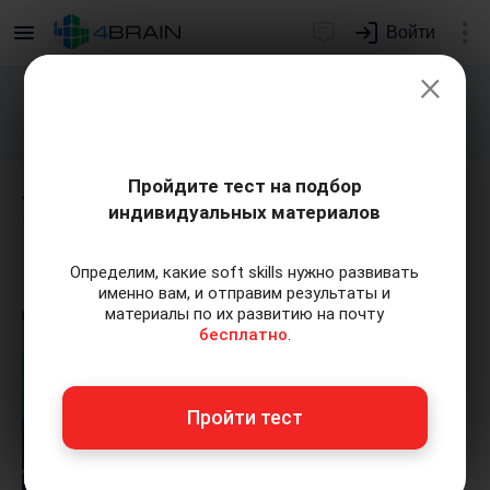
Войти
×
Подарим индивидуальный план
развития soft skills.
Получить...
Пройдите тест на подбор
Урок 6. Карьерный рост и
индивидуальных материалов
развитие в профессии
Определим, какие soft skills нужно развивать
именно вам, и отправим результаты и
материалы по их развитию на почту
бесплатно
.
Пройти тест