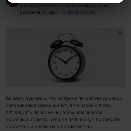
«Логика и интеллект»
и не только, а также
рекомендую курс
«Когнитивистика»
.
Бывает, думаешь, что встреча по работе длилась
бесконечные сорок минут, а на часах – всего
пятнадцать. И, конечно, всем нам знаком
обратный эффект: сели на пять минут проверить
соцсети – и незаметно пролетел час.