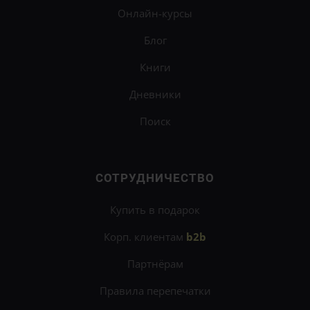
Онлайн-курсы
Блог
Книги
Дневники
Поиск
СОТРУДНИЧЕСТВО
×
Купить в подарок
Развивайте мышление, память, логику и
Корп. клиентам
b2b
креативность на
онлайн-курсе
«Когнитивистика»
.
Партнёрам
Узнать подробности
Правила перепечатки