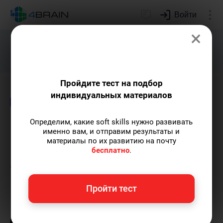
Войти
×
Подарим индивидуальный план
развития soft skills.
Получить...
Пройдите тест на подбор
индивидуальных материалов
Блог
Логика и интеллект
Психология
Определим, какие soft skills нужно развивать
Временные иллюзии:
именно вам, и отправим результаты и
материалы по их развитию на почту
почему мы ошибаемся в
бесплатно
.
оценках времени
Пройти тест
Елена Ланта
— автор-популяризатор
экспертных знаний по саморазвитию,
преподаватель танцев.
Пишу статьи по теме