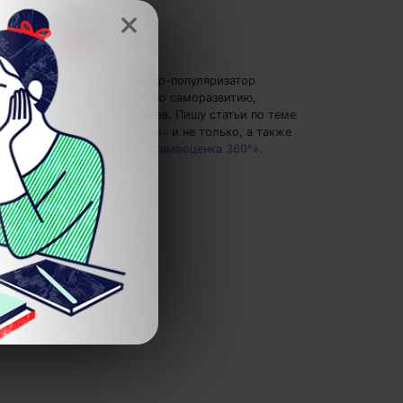
×
Елена Ланта
— автор-популяризатор
экспертных знаний по саморазвитию,
преподаватель танцев.
Пишу статьи по теме
«Здоровье и красота»
и не только, а также
рекомендую курс
«Самооценка 360°»
.