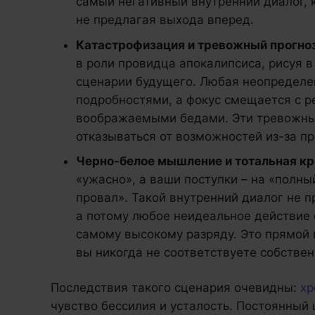
самый негативный внутренний диалог, 
не предлагая выхода вперед.
Катастрофизация и тревожный прогноз
в роли провидца апокалипсиса, рисуя 
сценарии будущего. Любая неопредел
подробностями, а фокус смещается с р
воображаемыми бедами. Эти тревожны
отказываться от возможностей из-за п
Черно-белое мышление и тотальная кр
«ужасно», а ваши поступки – на «полны
провал». Такой внутренний диалог не п
а потому любое неидеальное действие 
самому высокому разряду. Это прямой 
вы никогда не соответствуете собств
Последствия такого сценария очевидны:
хр
чувство бессилия и усталость. Постоянный