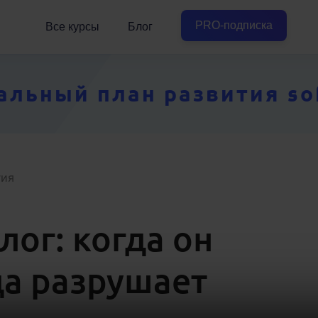
PRO-подписка
Все курсы
Блог
ьный план развития soft
гия
ог: когда он
да разрушает