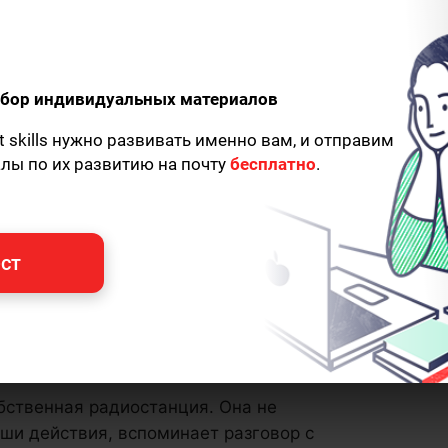
одбор индивидуальных материалов
t skills нужно развивать именно вам, и отправим
алы по их развитию на почту
бесплатно
.
ст
обственная радиостанция. Она не
аши действия, вспоминает разговор с