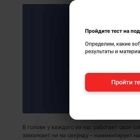
Пройдите тест на п
Определим, какие sof
результаты и матери
Пройти те
В голове у каждого из нас работает своя с
замолкает ни на секунду – комментирует н