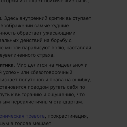
который истощает психические силы,
.
Здесь внутренний критик выступает
в воображении самые худшие
енность обрастает ужасающими
еальных действий на борьбу с
е мысли парализуют волю, заставляя
реувеличенного страха.
итика.
Мир делится на «идеально» и
й успех» или «безоговорочный
ризнает полутонов и права на ошибку,
становится поводом ругать себя по
путь к выгоранию и ощущению, что
енным нереалистичным стандартам.
оническая тревога
, прокрастинация,
 шум в голове мешает