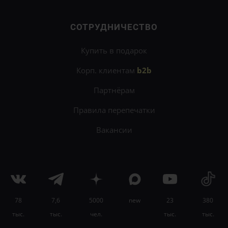
СОТРУДНИЧЕСТВО
Купить в подарок
Корп. клиентам
b2b
Партнёрам
Правила перепечатки
Вакансии
×
Научитесь понимать и регулировать свои и чужие
эмоции на
онлайн-программе «Сам себе
психолог»
.
78
7,6
5000
new
23
380
Узнать подробности
тыс.
тыс.
чел.
тыс.
тыс.