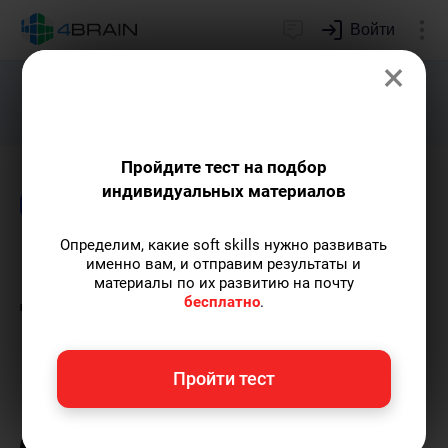
Войти
×
Подарим индивидуальный план
развития soft skills.
Получить...
Пройдите тест на подбор
индивидуальных материалов
Блог
Здоровье и красота
Психология
Определим, какие soft skills нужно развивать
Как усмирить внутренний
именно вам, и отправим результаты и
материалы по их развитию на почту
диалог: простые техники
бесплатно
.
против навязчивых мыслей
Пройти тест
Елена Ланта
— автор-популяризатор
экспертных знаний по саморазвитию,
преподаватель танцев.
Пишу статьи по теме