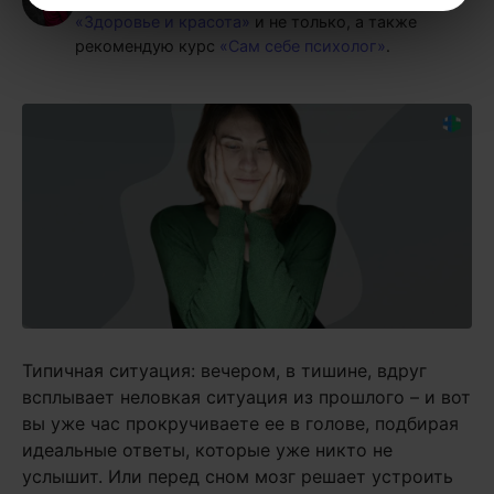
«Здоровье и красота»
и не только, а также
рекомендую курс
«Сам себе психолог»
.
Типичная ситуация: вечером, в тишине, вдруг
всплывает неловкая ситуация из прошлого – и вот
вы уже час прокручиваете ее в голове, подбирая
идеальные ответы, которые уже никто не
услышит. Или перед сном мозг решает устроить