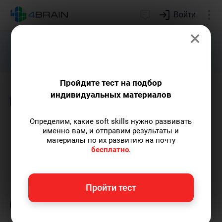
Войти
×
Подарим индивидуальный план
развития soft skills.
Получить...
Пройдите тест на подбор
индивидуальных материалов
Блог
Новости и события
Образование
Определим, какие soft skills нужно развивать
Вас не слушают, потому что
именно вам, и отправим результаты и
материалы по их развитию на почту
вы не умеете…
бесплатно
.
Полина Груданова
— pr-менеджер 4brain,
Пройти тест
профессиональный психолог.
Пишу статьи
по теме
«Новости и события»
и не только, а
также рекомендую курс
«Современная