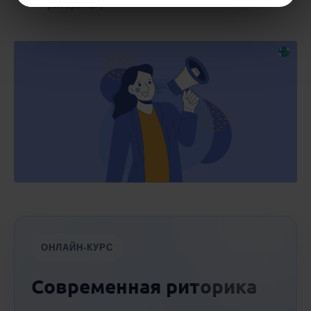
риторика»
.
ОНЛАЙН-КУРС
Современная риторика