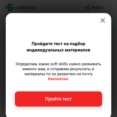
Войти
×
Подарим индивидуальный план
развития soft skills.
Получить...
Пройдите тест на подбор
индивидуальных материалов
Блог
Креативность
Риторика и письмо
Определим, какие soft skills нужно развивать
Творческая анархия: как
именно вам, и отправим результаты и
материалы по их развитию на почту
нарушать правила для
бесплатно
.
создания нового
Пройти тест
Мария Голова
— контент-археолог, автор-
популяризатор экспертных знаний,
выпускница Исторического факультета МГУ.