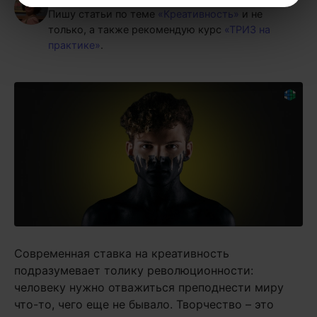
Пишу статьи по теме
«Креативность»
и не
только, а также рекомендую курс
«ТРИЗ на
практике»
.
Современная ставка на креативность
подразумевает толику революционности:
человеку нужно отважиться преподнести миру
что-то, чего еще не бывало. Творчество – это