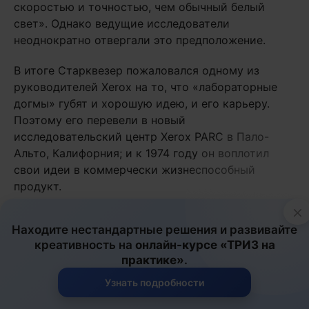
скоростью и точностью, чем обычный белый
свет». Однако ведущие исследователи
неоднократно отвергали это предположение.
В итоге Старквезер пожаловался одному из
руководителей Xerox на то, что «лабораторные
догмы» губят и хорошую идею, и его карьеру.
Поэтому его перевели в новый
исследовательский центр Xerox PARC в Пало-
Альто, Калифорния; и к 1974 году он воплотил
свои идеи в коммерчески жизнеспособный
продукт.
×
Когда в 1977 году принтер 9700 был наконец
Находите нестандартные решения и развивайте
выпущен, он стал одним из самых продаваемых
креативность на
онлайн-курсе «ТРИЗ на
продуктов Xerox и причиной появления
практике»
.
множества неологизмов в разных языках мира,
взять хотя бы слова «ксерокс», «отксерить» и
Узнать подробности
«ксерокопия» в русском языке.