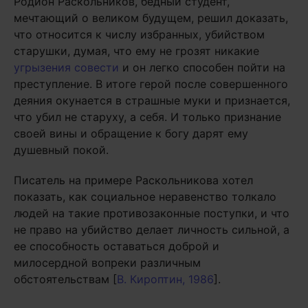
Родион Раскольников, бедный студент,
мечтающий о великом будущем, решил доказать,
что относится к числу избранных, убийством
старушки, думая, что ему не грозят никакие
угрызения совести
и он легко способен пойти на
преступление. В итоге герой после совершенного
деяния окунается в страшные муки и признается,
что убил не старуху, а себя. И только признание
своей вины и обращение к богу дарят ему
душевный покой.
Писатель на примере Раскольникова хотел
показать, как социальное неравенство толкало
людей на такие противозаконные поступки, и что
не право на убийство делает личность сильной, а
ее способность оставаться доброй и
милосердной вопреки различным
обстоятельствам [
В. Кироптин, 1986
].