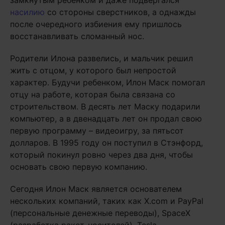
замкнутым ребенком и даже подвергался
насилию
со стороны сверстников, а однажды
после очередного избиения ему пришлось
восстанавливать сломанный нос.
Родители Илона развелись, и мальчик решил
жить с отцом, у которого был непростой
характер. Будучи ребенком, Илон Маск помогал
отцу на работе, которая была связана со
строительством. В десять лет Маску подарили
компьютер, а в двенадцать лет он продал свою
первую программу – видеоигру, за пятьсот
долларов. В 1995 году он поступил в Стэнфорд,
который покинул ровно через два дня, чтобы
основать свою первую компанию.
Сегодня Илон Маск является основателем
нескольких компаний, таких как X.com и PayPal
(персональные денежные переводы), SpaceX