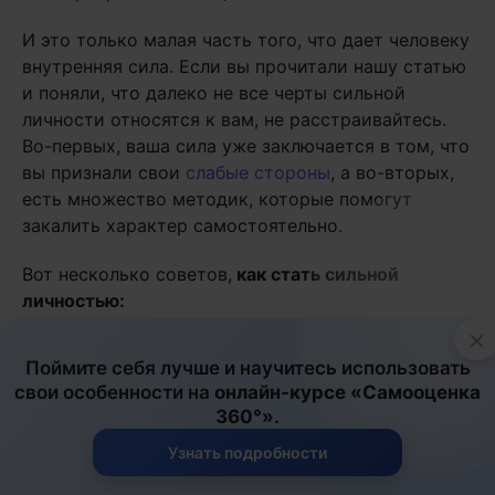
И это только малая часть того, что дает человеку
внутренняя сила. Если вы прочитали нашу статью
и поняли, что далеко не все черты сильной
личности относятся к вам, не расстраивайтесь.
Во-первых, ваша сила уже заключается в том, что
вы признали свои
слабые стороны
, а во-вторых,
есть множество методик, которые помогут
закалить характер самостоятельно.
Вот несколько советов,
как стать сильной
личностью:
×
Определите свои «тормозящие» качества:
Поймите себя лучше и научитесь использовать
может быть, вы боитесь говорить правду и
свои особенности на
онлайн-курсе «Самооценка
редко кому-то отказываете? Или вы слишком
360°»
.
стеснительны и вам трудно давать отпор
Узнать подробности
обидчикам? Проанализируйте свое
поведение
в различных ситуациях (особенно в тех, где