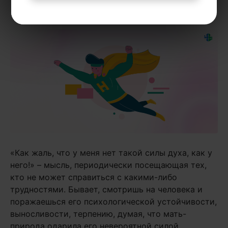
«Лучшие техники коммуникации»
.
«Как жаль, что у меня нет такой силы духа, как у
него!» – мысль, периодически посещающая тех,
кто не может справиться с какими-либо
трудностями. Бывает, смотришь на человека и
поражаешься его психологической устойчивости,
выносливости, терпению, думая, что мать-
природа одарила его невероятной силой.