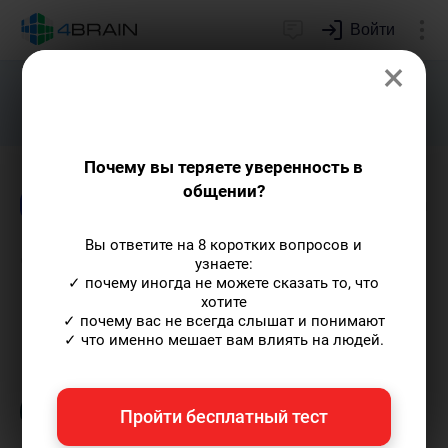
Войти
×
Подарим индивидуальный план
развития soft skills.
Получить...
Почему вы теряете уверенность в
общении?
Блог
Известные личности
Лидерство и о
Вы ответите на 8 коротких вопросов и
Сильная личность: черты,
узнаете:
✓ почему иногда не можете сказать то, что
примеры, теории
хотите
✓ почему вас не всегда слышат и понимают
✓ что именно мешает вам влиять на людей.
Анастасия Барвинская
— автор статей и
курсов, профессиональный hr-менеджер.
Пишу статьи по теме
«Известные личности»
Пройти бесплатный тест
и не только, а также рекомендую курс