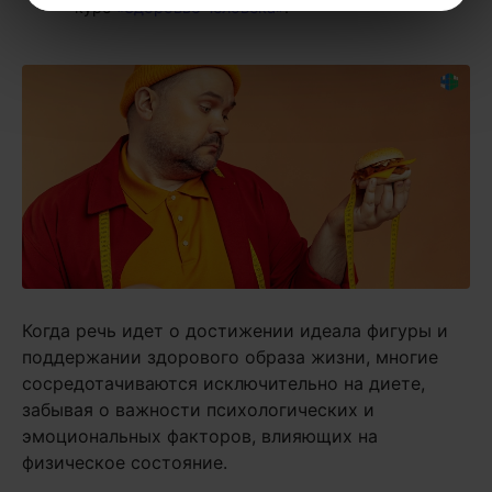
курс
«Здоровье человека»
.
Когда речь идет о достижении идеала фигуры и
поддержании здорового образа жизни, многие
сосредотачиваются исключительно на диете,
забывая о важности психологических и
эмоциональных факторов, влияющих на
физическое состояние.