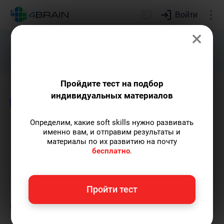
Войти
×
Подарим индивидуальный план
развития soft skills.
Получить...
Пройдите тест на подбор
индивидуальных материалов
Блог
Дети и родители
Здоровье и красо
Определим, какие soft skills нужно развивать
Пищевая зависимость: в
именно вам, и отправим результаты и
материалы по их развитию на почту
еде ли дело?
бесплатно
.
Анна Кирякова
— автор статей и курсов,
Пройти тест
организатор онлайн-турнира по йоге, мать
двоих детей.
Пишу статьи по теме
«Дети и
родители»
и не только, а также рекомендую