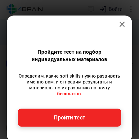
Войти
×
Подарим индивидуальный план
развития soft skills.
Получить...
Пройдите тест на подбор
индивидуальных материалов
Блог
Известные личности
Непознанное
Определим, какие soft skills нужно развивать
Концепция Лурии: как
именно вам, и отправим результаты и
материалы по их развитию на почту
работает наш мозг?
бесплатно
.
Мадина Джиоева
— автор статей и курсов,
Пройти тест
преподаватель английского, финансовый
волонтер.
Пишу статьи по теме
«Известные
личности»
и не только, а также рекомендую