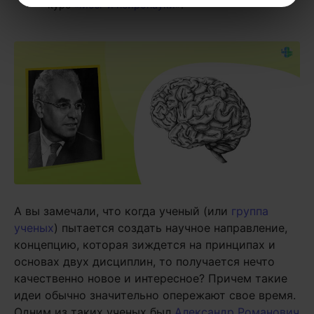
курс
«Мозг и нейронауки»
.
А вы замечали, что когда ученый (или
группа
ученых
) пытается создать научное направление,
концепцию, которая зиждется на принципах и
основах двух дисциплин, то получается нечто
качественно новое и интересное? Причем такие
идеи обычно значительно опережают свое время.
Одним из таких ученых был
Александр Романович