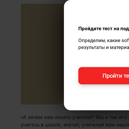
Пройдите тест на п
Определим, какие sof
результаты и матери
Пройти те
«А зачем нам искать учителя? Мы и так его
учитесь в школе, значит, учителей вам наш