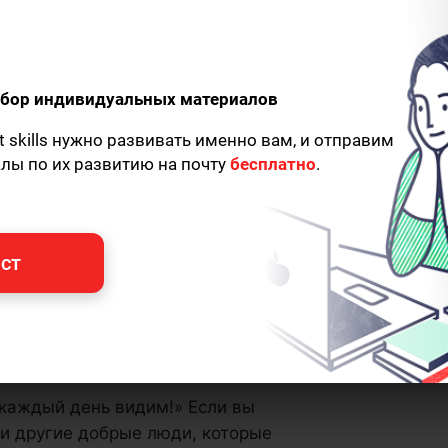
одбор индивидуальных материалов
t skills нужно развивать именно вам, и отправим
алы по их развитию на почту
бесплатно
.
ст
 каждый день видим!» Если вы
ли другие добрые люди, которые