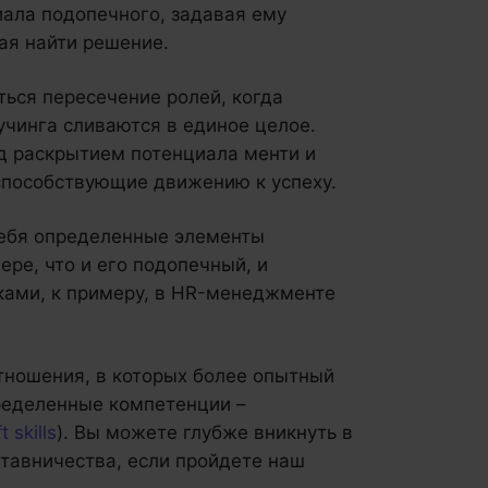
ала подопечного, задавая ему
ая найти решение.
ься пересечение ролей, когда
учинга сливаются в единое целое.
д раскрытием потенциала менти и
способствующие движению к успеху.
себя определенные элементы
ере, что и его подопечный, и
ками, к примеру, в HR-менеджменте
отношения, в которых более опытный
ределенные компетенции –
t skills
). Вы можете глубже вникнуть в
ставничества, если пройдете наш