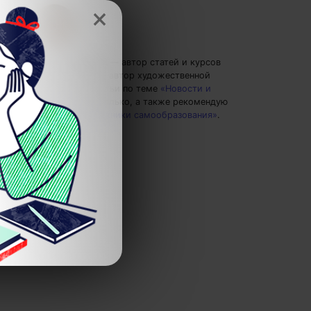
×
Ольга Обломова
— автор статей и курсов
4brain, писатель, автор художественной
прозы.
Пишу статьи по теме
«Новости и
события»
и не только, а также рекомендую
курс
«Лучшие техники самообразования»
.