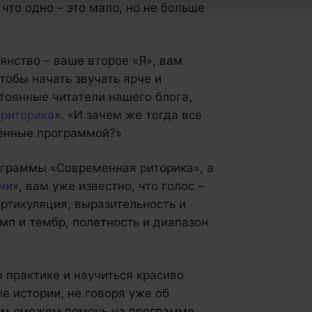
 что одно – это мало, но не больше
янство – ваше второе «Я», вам
тобы начать звучать ярче и
стоянные читатели нашего блога,
риторика
». «И зачем же тогда все
ренные программой?»
ограммы «Современная риторика», а
чи
», вам уже известно, что голос –
артикуляция, выразительность и
емп и тембр, полетность и диапазон
 практике и научиться красиво
е истории, не говоря уже об
ам сможем помочь на программе