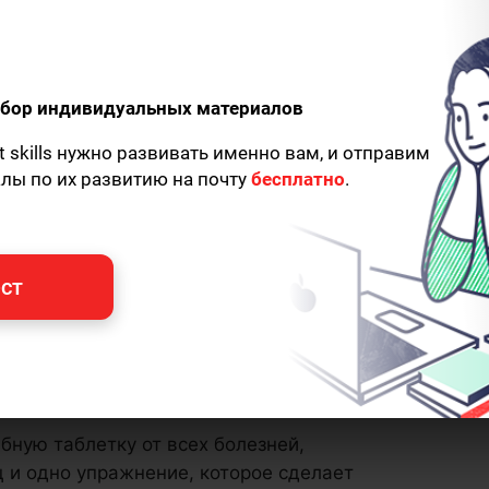
одбор индивидуальных материалов
t skills нужно развивать именно вам, и отправим
алы по их развитию на почту
бесплатно
.
ст
бную таблетку от всех болезней,
 и одно упражнение, которое сделает