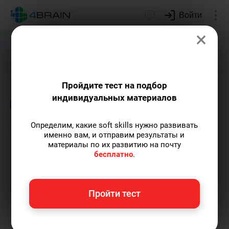
Войти
×
Подарим индивидуальный план
развития soft skills.
Получить...
Пройдите тест на подбор
индивидуальных материалов
Блог
Внимание и память
Определим, какие soft skills нужно развивать
Уроки мудрости от Эпикура
именно вам, и отправим результаты и
материалы по их развитию на почту
бесплатно
.
Игорь Болтовнин
— автор статей и уроков.
Пишу статьи по теме
«Внимание и память»
и
не только, а также рекомендую курс
Пройти тест
«Мнемотехники»
.