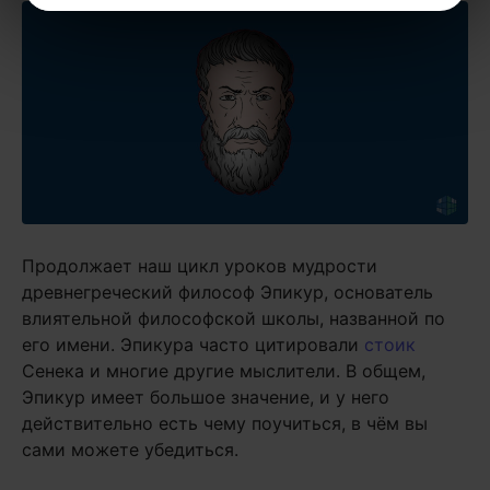
Продолжает наш цикл уроков мудрости
древнегреческий философ Эпикур, основатель
влиятельной философской школы, названной по
его имени. Эпикура часто цитировали
стоик
Сенека и многие другие мыслители. В общем,
Эпикур имеет большое значение, и у него
действительно есть чему поучиться, в чём вы
сами можете убедиться.