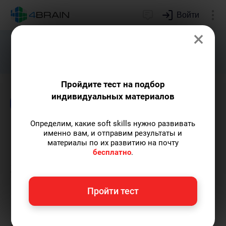
Войти
×
Подарим индивидуальный план
развития soft skills.
Получить...
Пройдите тест на подбор
индивидуальных материалов
Блог
Игрофикация
Книги и учебники
Определим, какие soft skills нужно развивать
Цифры, даты, формулы:
именно вам, и отправим результаты и
материалы по их развитию на почту
как запоминать без
бесплатно
.
зубрежки
Пройти тест
Мария Голова
— контент-археолог, автор-
популяризатор экспертных знаний,
выпускница Исторического факультета МГУ.