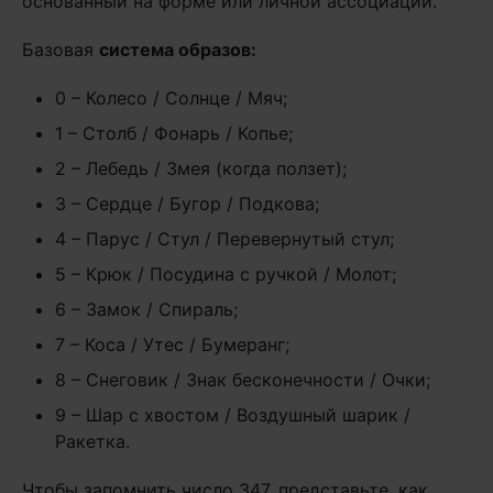
основанный на форме или личной ассоциации.
Базовая
система образов:
0 – Колесо / Солнце / Мяч;
1 – Столб / Фонарь / Копье;
2 – Лебедь / Змея (когда ползет);
3 – Сердце / Бугор / Подкова;
4 – Парус / Стул / Перевернутый стул;
5 – Крюк / Посудина с ручкой / Молот;
6 – Замок / Спираль;
7 – Коса / Утес / Бумеранг;
8 – Снеговик / Знак бесконечности / Очки;
9 – Шар с хвостом / Воздушный шарик /
Ракетка.
Чтобы запомнить число 347, представьте, как