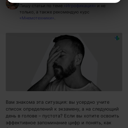
Пишу статьи по теме
«Игрофикация»
и не
только, а также рекомендую курс
«Мнемотехники»
.
Вам знакома эта ситуация: вы усердно учите
список определений к экзамену, а на следующий
день в голове – пустота? Если вы хотите освоить
эффективное запоминание цифр и понять, как