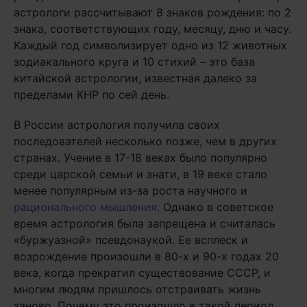
астрологи рассчитывают 8 знаков рождения: по 2
знака, соответствующих году, месяцу, дню и часу.
Каждый год символизирует одно из 12 животных
зодиакального круга и 10 стихий – это база
китайской астрологии, известная далеко за
пределами КНР по сей день.
В России астрология получила своих
последователей несколько позже, чем в других
странах. Учение в 17-18 веках было популярно
среди царской семьи и знати, в 19 веке стало
менее популярным из-за роста научного и
рационального мышления
. Однако в советское
время астрология была запрещена и считалась
«буржуазной» псевдонаукой. Ее всплеск и
возрождение произошли в 80-х и 90-х годах 20
века, когда прекратил существование СССР, и
многим людям пришлось отстраивать жизнь
заново. Почему это произошло в такой период,