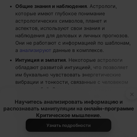
Общие знания и наблюдения
. Астрологи,
которые имеют глубокое понимание
астрологических символов, планет и
аспектов, используют свои знания и
наблюдения для деловых и личных прогнозов.
Они не работают с информацией по шаблонам,
а
анализируют
данные в комплексе.
Интуиция и эмпатия
. Некоторые астрологи
обладают развитой интуицией, что позволяет
им буквально чувствовать энергетические
вибрации и тонкости, связанные с человеком
и его судьбой. Сюда же можно отнести
×
понимание запроса по манере общения с
Научитесь анализировать информацию и
клиентом, навыки профайлинга.
распознавать манипуляции на
онлайн-программе
Развитые интеллект, логика, аналитика
. Сами
Критическое мышление
.
по себе гороскопы, возможно, показывают
Узнать подробности
тенденции, но у успешных астрологов часто
развиты интеллектуальные способности – они