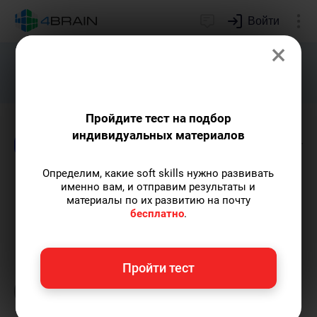
Войти
×
Подарим индивидуальный план
развития soft skills.
Получить...
Пройдите тест на подбор
индивидуальных материалов
Блог
Непознанное
Образование
Логик
Определим, какие soft skills нужно развивать
Почему астрологию
именно вам, и отправим результаты и
материалы по их развитию на почту
перестали считать наукой
бесплатно
.
Анна Кирякова
— автор статей и курсов,
Пройти тест
организатор онлайн-турнира по йоге, мать
двоих детей.
Пишу статьи по теме
«Непознанное»
и не только, а также