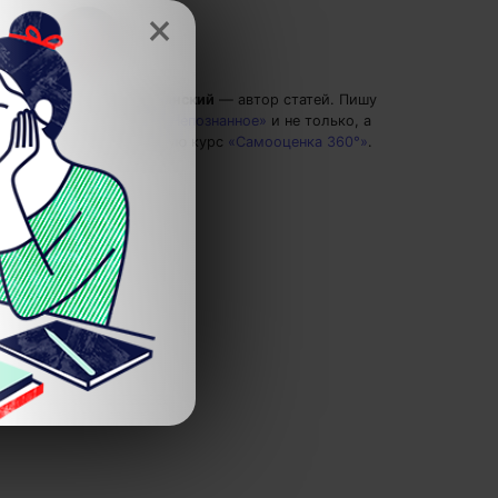
×
Григорий Кшеминский
— автор статей.
Пишу
статьи по теме
«Непознанное»
и не только, а
также рекомендую курс
«Самооценка 360°»
.