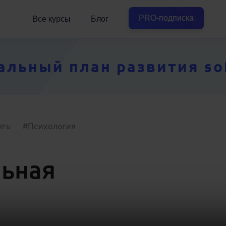
PRO-подписка
Все курсы
Блог
ьный план развития soft
ять
Психология
льная