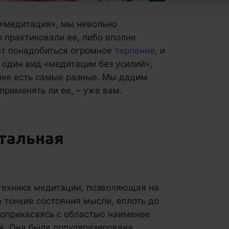
 «медитация», мы невольно
о практиковали ее, либо вполне
ет понадобиться огромное
терпение
, и
 один вид «медитации без усилий»,
ике есть самые разные. Мы дадим
применять ли ее, – уже вам.
тальная
 техника медитации, позволяющая на
 тонкие состояния мысли, вплоть до
соприкасаясь с областью наименее
я. Она была популяризирована