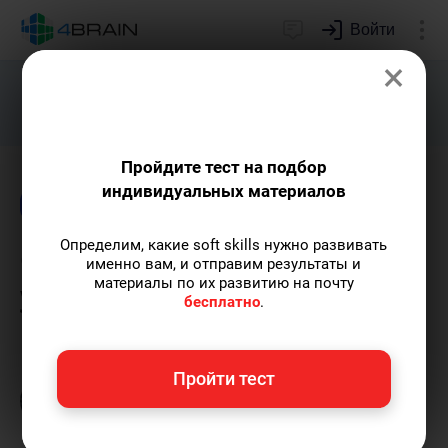
Войти
×
Подарим индивидуальный план
развития soft skills.
Получить...
Пройдите тест на подбор
индивидуальных материалов
Блог
Time management
Психология
Определим, какие soft skills нужно развивать
Ограничения, которые
именно вам, и отправим результаты и
материалы по их развитию на почту
улучшают качество жизни
бесплатно
.
Григорий Кшеминский
— автор статей.
Пройти тест
Пишу статьи по теме
«Time management»
и
не только, а также рекомендую курс
«Лучшие техники тайм-менеджмента»
.