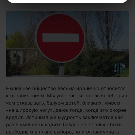
Нынешнее общество весьма иронично относится
к ограничениям. Мы уверены, что нельзя себе ни в
чем отказывать, балуем детей, близких, живем
«на широкую ногу», даже тогда, когда это скорее
вредит. Истинная же мудрость заключается как
раз в умении находить баланс – не только быть
свободным в плане выбора, но и ограничивать