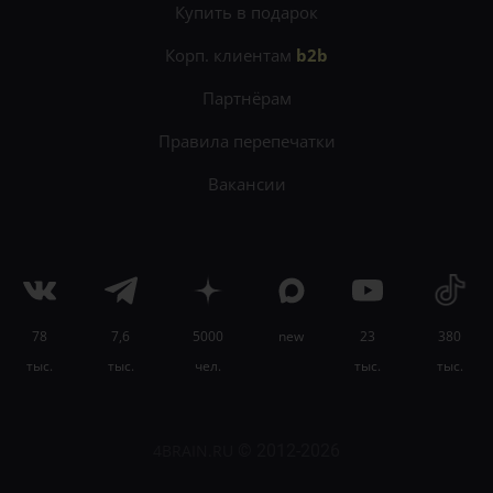
Купить в подарок
Корп. клиентам
b2b
Партнёрам
Правила перепечатки
Вакансии
78
7,6
5000
new
23
380
×
тыс.
тыс.
чел.
тыс.
тыс.
Развивайте мышление, память, логику и
креативность на
онлайн-курсе
«Когнитивистика»
.
4BRAIN.RU
© 2012-2026
Узнать подробности