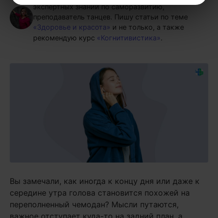
экспертных знаний по саморазвитию,
преподаватель танцев.
Пишу статьи по теме
«Здоровье и красота»
и не только, а также
рекомендую курс
«Когнитивистика»
.
Вы замечали, как иногда к концу дня или даже к
середине утра голова становится похожей на
переполненный чемодан? Мысли путаются,
важное отступает куда-то на задний план, а