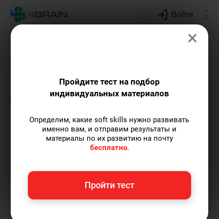
Войти
×
Подарим индивидуальный план
развития soft skills.
Получить...
Пройдите тест на подбор
индивидуальных материалов
Блог
Здоровье и красота
Психология
Определим, какие soft skills нужно развивать
Техники «перезагрузки
именно вам, и отправим результаты и
материалы по их развитию на почту
головы»: как навести
бесплатно
.
порядок в мыслях и
вернуть фокус
Пройти тест
Елена Ланта
— автор-популяризатор