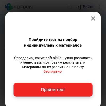
Войти
×
Подарим индивидуальный план
развития soft skills.
Получить...
Пройдите тест на подбор
индивидуальных материалов
Блог
Образование
Креативность
Псих
Определим, какие soft skills нужно развивать
Как вдохновляться
именно вам, и отправим результаты и
материалы по их развитию на почту
искусством и природой:
бесплатно
.
заряжаемся творчеством
каждый день
Пройти тест
Елена Ланта
— автор-популяризатор