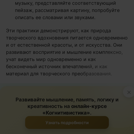
музыку, представляйте соответствующий
пейзаж, рассматривая картину, попробуйте
описать ее словами или звуками.
Эти практики демонстрируют, как природа
творческого вдохновения питается одновременно
и от естественной красоты, и от искусства. Они
развивают восприятие и мышление комплексно,
учат видеть мир одновременно и как
бесконечный источник впечатлений, и как
материал для творческого преобразования.
×
Особенно ценным становится момент осознания,
Развивайте мышление, память, логику и
что красота природы дает вдохновение не только
креативность на
онлайн-курсе
для прямого воспроизведения, но и для глубокого
«Когнитивистика»
.
переосмысления реальности через призму
Узнать подробности
искусства.