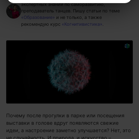
экспертных знаний по саморазвитию,
преподаватель танцев.
Пишу статьи по теме
«Образование»
и не только, а также
рекомендую курс
«Когнитивистика»
.
Почему после прогулки в парке или посещения
выставки в голове вдруг появляются свежие
идеи, а настроение заметно улучшается? Нет, это
не случайность. И природа, и искусство –