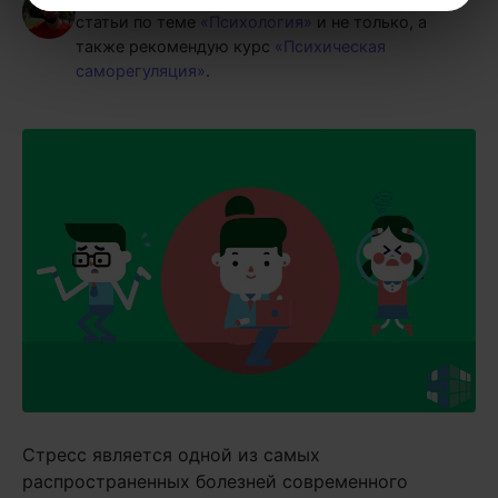
статьи по теме
«Психология»
и не только, а
также рекомендую курс
«Психическая
саморегуляция»
.
Стресс является одной из самых
распространенных болезней современного