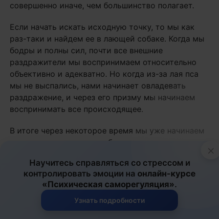
совершенно иначе, чем большинство полагает.
Если начать искать исходную точку, то мы как
раз-таки и найдем ее в лающей собаке. Когда мы
бодры и полны сил, почти все внешние
раздражители мы воспринимаем относительно
объективно и адекватно. Но когда из-за лая пса
мы не выспались, нами начинает овладевать
раздражение, и через его призму мы начинаем
воспринимать все происходящее.
В итоге через некоторое время мы уже начинаем
«кипеть», совершать необдуманные поступки,
×
«ломать дрова». А соседская псина понятия не
Научитесь справляться со стрессом и
имеет о том, что ее гавканье давит на нашу
контролировать эмоции на
онлайн-курсе
психику и что именно из-за него наша жизнь
«Психическая саморегуляция»
.
наполняется проблемами, а отношения с
близкими терпят бедствие.
Узнать подробности