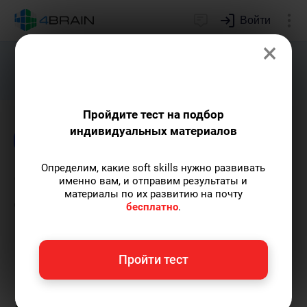
Войти
×
Подарим индивидуальный план
развития soft skills.
Получить...
Пройдите тест на подбор
индивидуальных материалов
Блог
Психология
Определим, какие soft skills нужно развивать
Стрессоустойчивость. Как
именно вам, и отправим результаты и
материалы по их развитию на почту
сохранять спокойствие и
бесплатно
.
продуктивность?
Пройти тест
Кирилл Ногалес
— главред-популяризатор
экспертных знаний с опытом более 12 лет,
главред 4brain, путешественник.
Пишу