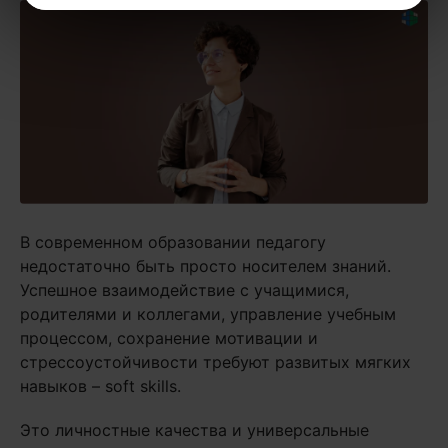
В современном образовании педагогу
недостаточно быть просто носителем знаний.
Успешное взаимодействие с учащимися,
родителями и коллегами, управление учебным
процессом, сохранение мотивации и
стрессоустойчивости требуют развитых мягких
навыков – soft skills.
Это личностные качества и универсальные