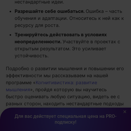
нестандартные идеи.
Разрешайте себе ошибаться.
Ошибка – часть
обучения и адаптации. Относитесь к ней как к
ресурсу для роста.
Тренируйтесь действовать в условиях
неопределенности.
Участвуйте в проектах с
открытым результатом. Это усиливает
устойчивость.
Подробно о развитии мышления и повышении его
эффективности мы рассказываем на нашей
программе «
Когнитивистика: развитие
мышления
», пройдя которую вы научитесь
быстро оценивать любую ситуацию, видеть ее с
разных сторон, находить нестандартные подходы
к трудным задачам, выходить за рамки
×
Для вас действует специальная цена на PRO-
стандартного мышления, мыслить гибко и
подписку!
эффективно.