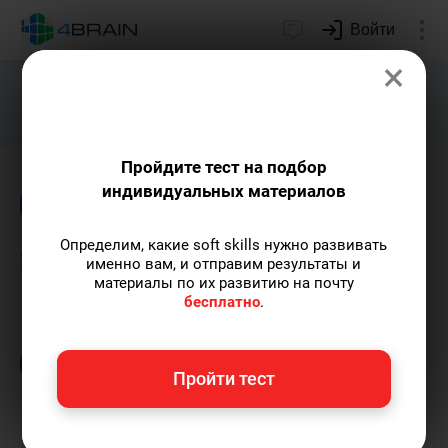
Войти
×
Подарим индивидуальный план
развития soft skills.
Получить...
Пройдите тест на подбор
индивидуальных материалов
Блог
Образование
Психология
Определим, какие soft skills нужно развивать
Soft Skills для педагогов
именно вам, и отправим результаты и
материалы по их развитию на почту
бесплатно
.
Кирилл Ногалес
— главред-популяризатор
экспертных знаний с опытом более 12 лет,
главред 4brain, путешественник.
Пишу
Пройти тест
статьи по теме
«Образование»
и не только.