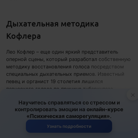
Дыхательная методика
Кофлера
Лео Кофлер – еще один яркий представитель
оперной сцены, который разработал собственную
методику восстановления голоса посредством
специальных дыхательных приемов. Известный
певец и органист 19 столетия лишился
певческого голоса по причине туберкулеза.
×
Традиционная медицина тех лет оказалась
Научитесь справляться со стрессом и
бессильна перед недугом, и тогда Кофлер взялся
контролировать эмоции на
онлайн-курсе
за дело сам.
«Психическая саморегуляция»
.
Он разработал собственную дыхательную
Узнать подробности
методику, с основами которой можно