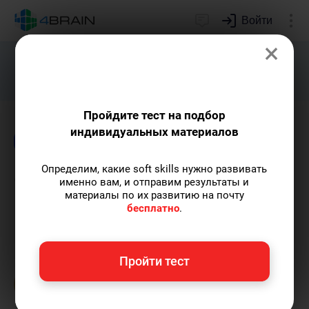
Войти
×
Подарим индивидуальный план
развития soft skills.
Получить...
Пройдите тест на подбор
индивидуальных материалов
Блог
Непознанное
Креативность
Вним
Определим, какие soft skills нужно развивать
Саморегуляция дыхания:
именно вам, и отправим результаты и
материалы по их развитию на почту
интересные практики
бесплатно
.
Ольга Обломова
— автор статей и курсов
Пройти тест
4brain, писатель, автор художественной
прозы.
Пишу статьи по теме
«Непознанное»
и не только, а также рекомендую курс