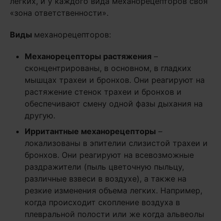
легких, и у каждого вида механорецепторов своя
«зона ответственности».
Виды
механорецепторов:
Механорецепторы растяжения
–
сконцентрированы, в основном, в гладких
мышцах трахеи и бронхов. Они реагируют на
растяжение стенок трахеи и бронхов и
обеспечивают смену одной фазы дыхания на
другую.
Ирритантные механорецепторы
–
локализованы в эпителии слизистой трахеи и
бронхов. Они реагируют на всевозможные
раздражители (пыль цветочную пыльцу,
различные взвеси в воздухе), а также на
резкие изменения объема легких. Например,
когда происходит скопление воздуха в
плевральной полости или же когда альвеолы