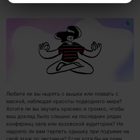
«Психическая саморегуляция»
.
Любите ли вы нырять с вышки или плавать с
маской, наблюдая красоты подводного мира?
Хотите ли вы звучать красиво и громко, чтобы
ваш доклад было слышно на последних рядах
конференц-зала или вузовской аудитории? Не
надоело ли вам терпеть одышку при подъеме на
свой этаж по лестнице? Если хотя бы на один