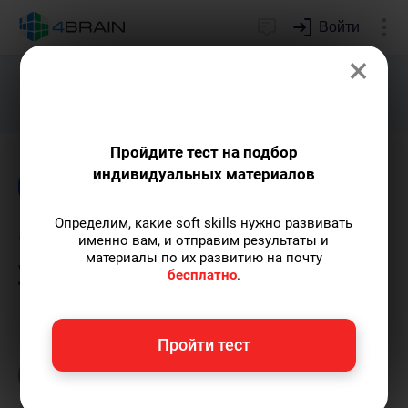
Войти
×
Подарим индивидуальный план
развития soft skills.
Получить...
Пройдите тест на подбор
индивидуальных материалов
Блог
Чтение
Психология
Определим, какие soft skills нужно развивать
Формирование привычек:
именно вам, и отправим результаты и
материалы по их развитию на почту
утро vs вечер
бесплатно
.
Анна Кирякова
— автор статей и курсов,
Пройти тест
организатор онлайн-турнира по йоге, мать
двоих детей.
Пишу статьи по теме
«Чтение»
и не только, а также рекомендую курс