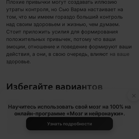
Плохие привычки могут создавать иллюзию
утраты контроля, но Сью Варма настаивает на
том, что мы имеем гораздо больший контроль
над своим здоровьем и жизнью, чем думаем.
Стоит приложить усилия для формирования
положительных привычек, потому что ваши
эмоции, отношение и поведение формируют ваши
действия, а они, в свою очередь, влияют на ваше
здоровье.
Избегайте вариантов
×
Выбор – это враг привычки, потому что он
Научитесь использовать свой мозг на 100% на
оставляет место для капризов и послаблений.
онлайн-программе «Мозг и нейронауки»
.
Слишком много факторов влияют на ваш выбор,
Узнать подробности
включая уровень энергии, настроение, внешние
обстоятельства, дисциплину и мотивацию.