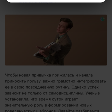
«Мозг и нейронауки»
.
Чтобы новая привычка прижилась и начала
приносить пользу, важно грамотно интегрировать
ее в свою повседневную рутину. Однако успех
зависит не только от самодисциплины. Ученые
установили, что время суток играет
значительную роль в формировании новых
поведенческих шаблонов. Давайте разберемся,