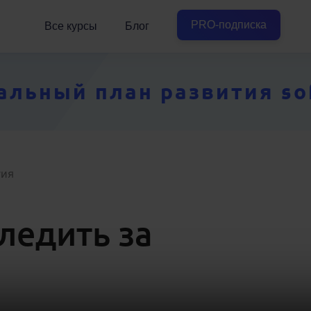
PRO-подписка
Все курсы
Блог
ьный план развития soft
гия
ледить за