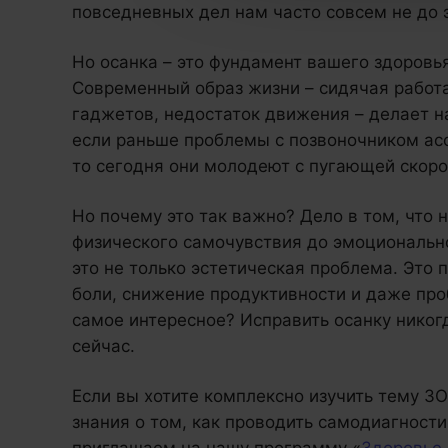
повседневных дел нам часто совсем не до э
Но осанка – это фундамент вашего здоровья
Современный образ жизни – сидячая работа
гаджетов, недостаток движения – делает н
если раньше проблемы с позвоночником ас
то сегодня они молодеют с пугающей скоро
Но почему это так важно? Дело в том, что н
физического самочувствия до эмоционально
это не только эстетическая проблема. Это
боли, снижение продуктивности и даже про
самое интересное? Исправить осанку никог
сейчас.
Если вы хотите комплексно изучить тему З
знания о том, как проводить самодиагности
приглашаем на нашу программу «
Здоровье