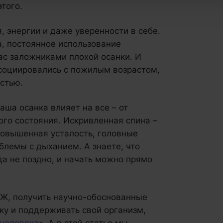
того.
, энергии и даже уверенности в себе.
, постоянное использование
ас заложниками плохой осанки. И
социировались с пожилым возрастом,
стью.
аша осанка влияет на все – от
го состояния. Искривленная спина –
 повышенная усталость, головные
блемы с дыханием. А знаете, что
да не поздно, и начать можно прямо
ОЖ, получить научно-обоснованные
ку и поддерживать свой организм,
 человека
». А в этой статье мы