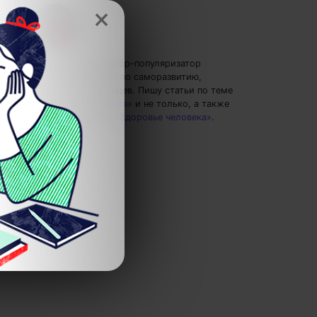
×
Елена Ланта
— автор-популяризатор
экспертных знаний по саморазвитию,
преподаватель танцев.
Пишу статьи по теме
«Здоровье и красота»
и не только, а также
рекомендую курс
«Здоровье человека»
.