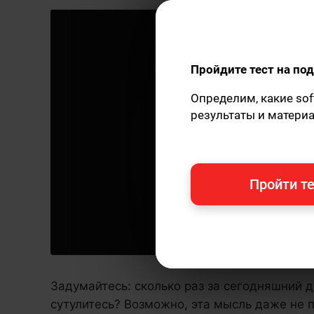
Пройдите тест на п
Определим, какие sof
результаты и матери
Пройти те
Задумайтесь: сколько раз за сегодняшний д
сутулитесь? Возможно, эта мысль даже не п