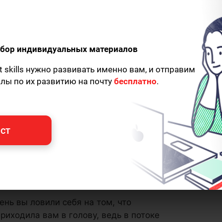
одбор индивидуальных материалов
t skills нужно развивать именно вам, и отправим
алы по их развитию на почту
бесплатно
.
ст
ень вы ловили себя на том, что
риходила вам в голову, ведь в потоке