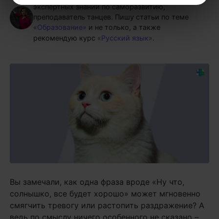
экспертных знаний по саморазвитию,
преподаватель танцев.
Пишу статьи по теме
«Образование»
и не только, а также
рекомендую курс
«Русский язык»
.
Вы замечали, как одна фраза вроде «Ну что,
солнышко, все будет хорошо» может мгновенно
смягчить тревогу или растопить раздражение? А
ведь по смыслу ничего особенного не сказано –