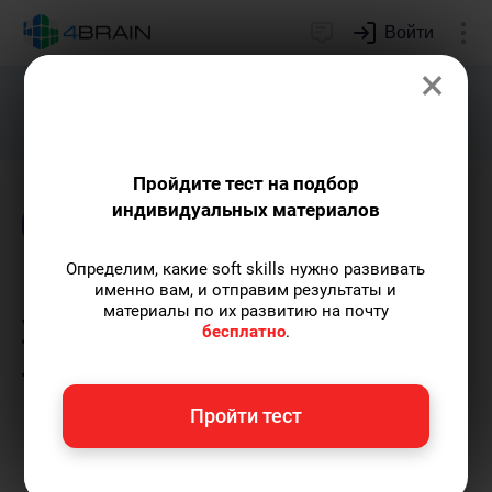
Войти
×
Подарим индивидуальный план
развития soft skills.
Получить...
Пройдите тест на подбор
индивидуальных материалов
Блог
Образование
Риторика и письмо
Определим, какие soft skills нужно развивать
Почему мы любим
именно вам, и отправим результаты и
материалы по их развитию на почту
уменьшительно-
бесплатно
.
ласкательные формы:
психология суффиксов
Пройти тест
Елена Ланта
— автор-популяризатор