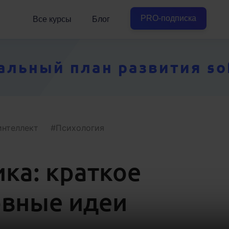
PRO-подписка
Все курсы
Блог
ьный план развития soft
интеллект
Психология
ка: краткое
овные идеи