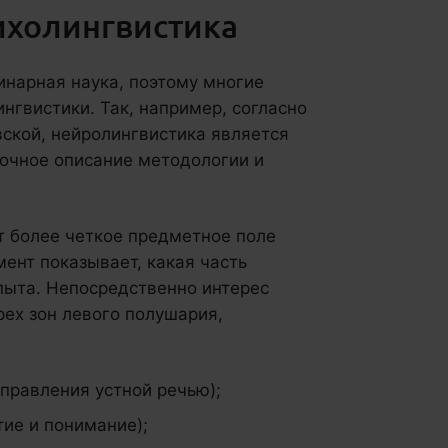
ихолингвистика
инарная наука, поэтому многие
нгвистики. Так, например, согласно
ской, нейролингвистика является
точное описание методологии и
 более четкое предметное поле
ент показывает, какая часть
пыта. Непосредственно интерес
рех зон левого полушария,
управления устной речью);
тие и понимание);