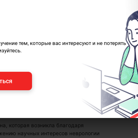
чение тем, которые вас интересуют и не потерять
изуйтесь.
ться
а, которая возникла благодаря
жению научных интересов неврологии