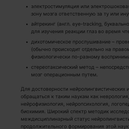
электростимуляция или электрошоковая
зону мозга ответственную за ту или ин
айтрекинг (англ. eye-tracking, букваль
для изучения реакции глаз во время чт
дихотомическое прослушивание – пров
(обычно происходит отдельно на правом
физиологически по-разному воспринима
стереотаксический метод – непосредст
мозг операционным путем.
Для достоверности нейролингвистических
обращаться к таким наукам как неврология
нейрофизиология, нейропсихология, логопе
биохимия. Широкий спектр методик исследо
междисциплинарный статус нейролингвистик
продолжительного формирования этой науки