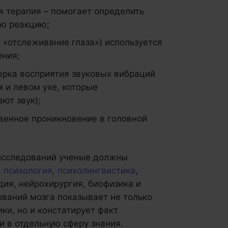
 терапия – помогает определить
ую реакцию;
но «отслеживание глаза») используется
ения;
ерка восприятия звуковых вибраций
 и левом ухе, которые
ют звук);
венное проникновение в головной
 исследований ученые должны
,
психология
,
психолингвистика
,
дия, нейрохирургия, биофизика и
ваний мозга показывает не только
и, но и констатирует факт
 в отдельную сферу знания.