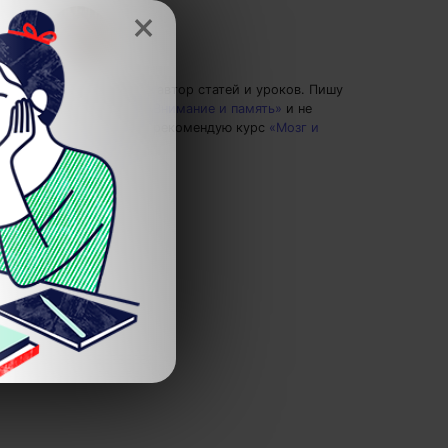
×
Надя Скокова
— автор статей и уроков.
Пишу
статьи по теме
«Внимание и память»
и не
только, а также рекомендую курс
«Мозг и
нейронауки»
.